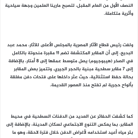
النصف الأول من العام المقبل، لتصبح مارينا العلمين وجهة سياحية
وأثرية متكاملة.
ولفت رئيس قطاع الآثار المصرية بالمجلس الأعلى للآثار، محمد عبد
البديع، إلى أن المقابر المكتشفة تضم 11 مقبرة منحوتة بالكامل
في الصخر (هيبوجيوم) يصل متوسط عمقها إلى 8 أمتار، بالإضافة
إلى 7 مقابر سطحية مبنية بالحجر الجيري. وتتميز بعض المقابر
بحالة حفظ استثنائية، حيث عثر داخلها على فتحات دفن مغلقة
بألواح حجرية لم تفتح منذ العصور القديمة.
كما كشفت الحفائر عن العديد من الدفنات السطحية في محيط
المقابر، بما يعكس التنوع الاجتماعي لسكان المدينة، بالإضافة إلى
بئر مياه أعيد استخدامه لأغراض الدفن خلال فترة لاحقة، وهو ما