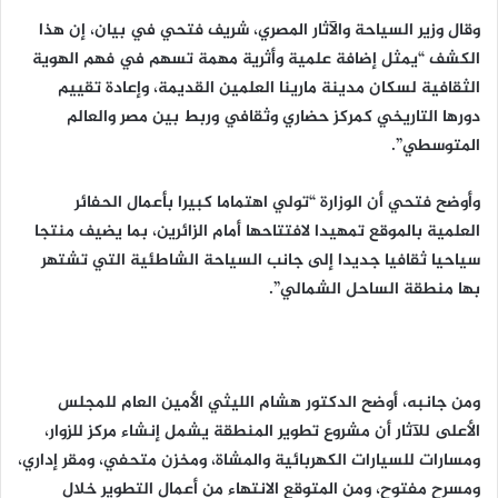
وقال وزير السياحة والآثار المصري، شريف فتحي في بيان، إن هذا
الكشف “يمثل إضافة علمية وأثرية مهمة تسهم في فهم الهوية
الثقافية لسكان مدينة مارينا العلمين القديمة، وإعادة تقييم
دورها التاريخي كمركز حضاري وثقافي وربط بين مصر والعالم
المتوسطي”.
وأوضح فتحي أن الوزارة “تولي اهتماما كبيرا بأعمال الحفائر
العلمية بالموقع تمهيدا لافتتاحها أمام الزائرين، بما يضيف منتجا
سياحيا ثقافيا جديدا إلى جانب السياحة الشاطئية التي تشتهر
بها منطقة الساحل الشمالي”.
ومن جانبه، أوضح الدكتور هشام الليثي الأمين العام للمجلس
الأعلى للآثار أن مشروع تطوير المنطقة يشمل إنشاء مركز للزوار،
ومسارات للسيارات الكهربائية والمشاة، ومخزن متحفي، ومقر إداري،
ومسرح مفتوح، ومن المتوقع الانتهاء من أعمال التطوير خلال