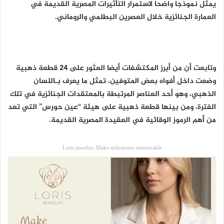
يمثل نموذجا واضحا لاستمرار التأثيرات المصرية القديمة في
العمارة الجنائزية خلال العصرين البطلمي والروماني.
وتابعت أن من أبرز المكتشفات أيضا العثور على 24 قطعة ذهبية
وضعت داخل أفواه بعض المتوفين، تمثل ما يعرف بـاللسان
الذهبي، وهو أحد العناصر المرتبطة بالمعتقدات الجنائزية في تلك
الفترة، ومن بينها قطعة ذهبية على هيئة “عين حورس” التي تعد
من أهم الرموز الوقائية في العقيدة المصرية القديمة.
Loris jewelry: Make milestones memorable