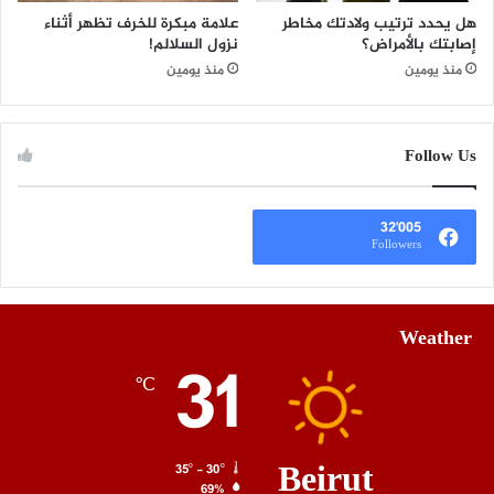
هل يحدد ترتيب ولادتك مخاطر
علامة مبكرة للخرف تظهر أثناء
إصابتك بالأمراض؟
نزول السلالم!
منذ يومين
منذ يومين
Follow Us
32٬005
Followers
Weather
31
℃
Beirut
35º - 30º
69%