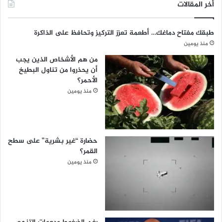
أخر المقالات
طبقك مفتاح دماغك… أطعمة تعزز التركيز وتحافظ على الذاكرة
منذ يومين
من هم الأشخاص الذين يجب
أن يحذروا من تناول البطيخ
الأحمر؟
منذ يومين
حضارة “غير بشرية” على سطح
القمر؟
منذ يومين