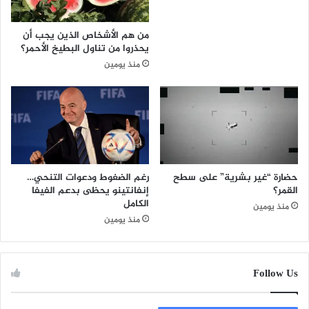
من هم الأشخاص الذين يجب أن
يحذروا من تناول البطيخ الأحمر؟
منذ يومين
حضارة “غير بشرية” على سطح
رغم الضغوط ودعوات التنحي…
القمر؟
إنفانتينو يحظى بدعم الفيفا
الكامل
منذ يومين
منذ يومين
Follow Us