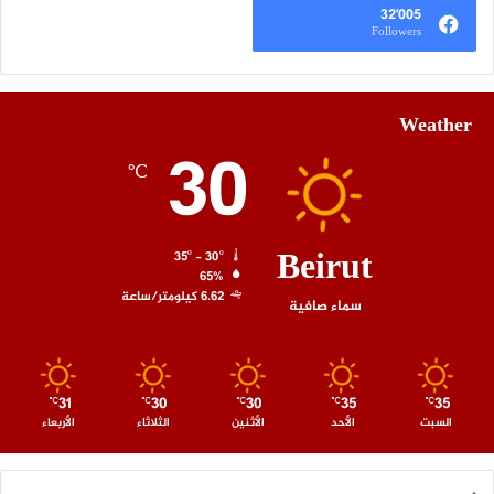
32٬005
Followers
Weather
30
℃
Beirut
35º - 30º
65%
6.62 كيلومتر/ساعة
سماء صافية
31
30
30
35
35
℃
℃
℃
℃
℃
السبت
الأحد
الأثنين
الثلاثاء
الأربعاء