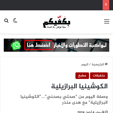
القائمة
بح
الوضع ا
الرئيسية
/
اليوم
متفرقات
مطبخ
الكوشينيا البرازيلية
وصفة اليوم من "صحتي بصحني"..."الكوشينيا
البرازيلية" مع هدى منذر
الأربعاء، 4 أيلول 2024