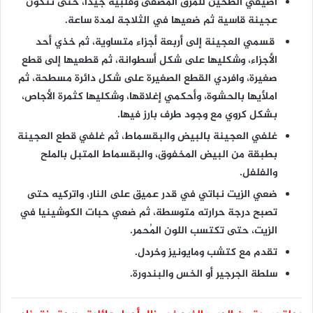
أضيفي الطحين للمرق المصفى وقلبيه جيداً، حتى تتكون
عجينة قاسية ثم ضعيها في الثلاجة لمدة ساعة.
قسمي العجينة إلى أربعة أجزاء متساوية، ثم خذي أحد
الأجزاء، وشكليها على شكل أسطوانة، ثم قطعيها إلى قطع
صغيرة، وافردي القطع الصغيرة على شكل دائرة مسطحة، ثم
املأيها بالحشوة، وأحكمي إغلاقها، وشكليها كثمرة الأجاص،
بشكل كروي مع وجود طرف بارز فيها.
غلفي العجينة بالبيض والبقسماط، ثم غلفي قطع العجينة
بطبقة من البيض المخفوق، والبقسماط المتبل بالملح
والفلفل.
ضعي الزيت نباتي في قدر عميق على النار، واتركيه حتى
تصبح درجة حرارته متوسطة، ثم ضعي حبات الكوشينيا في
الزيت، حتى تكتسب اللون المُحمر.
تقدم مع كتشب ومايونيز وخردل.
سلطة الجرجير أو الخس والبندورة.