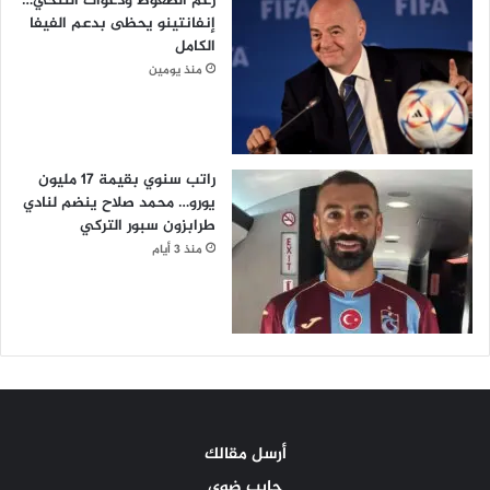
رغم الضغوط ودعوات التنحي…
إنفانتينو يحظى بدعم الفيفا
الكامل
منذ يومين
راتب سنوي بقيمة 17 مليون
يورو… محمد صلاح ينضم لنادي
طرابزون سبور التركي
منذ 3 أيام
أرسل مقالك
حابب ضوي