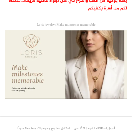
رحلة يومية من الحب والفرح في ظل أجواء عائلية مريحة…نتمناه
لكم من أسرة بِكَفّيكم
Loris jewelry: Make milestones memorable
أجمل لحظاتك الفريدة لا تُنسى... احتفل بها مع مجوهرات مصنوعة يدويًّا