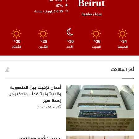
Beirut
34º - 29º
67%
6.25 كيلومتر/ساعة
سماء صافية
30
29
30
36
34
℃
℃
℃
℃
℃
الجمعة
السبت
الأحد
الأثنين
الثلاثاء
أخر المقالات
أعمال تزفيت بين المنصورية
والديشونية غداً… وتحذير من
زحمة سير
منذ 51 دقيقة
عربيد: “الأهم هو النهج