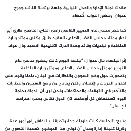
عقدت لجنة الإدارة والعدل النيابية جلسة برئاسة النائب جورج
عدوان، وحضور النواب الأعضاء.
كما حضر مدعي عام التمييز القاضي رامي الحاج، القاضي طارق أبو
نصار ممثلا مجلس القضاء الاعلى، العقيد طارق مكنى ممثلا وزارة
الداخلية والبلديات وقائد وحدة الدرك الاقليمية العميد جان عواد.
إثر الجلسة، قال عدوان: “جلسة اليوم كانت بحضور مدعي عام
التمييز وممثل مجلس القضاء الاعلى وممثل وزارة الداخلية،
وتمحورت حول وضع السجون والنظارات في لبنان. بلدنا يقوم على
احترام الحريات والإنسان، ولكن يعاني من وضع السجون والنظارات
والتأخير في التوقيف والمحاكمات. ونحن نرى أن الدولة بحاجة
اليوم لاستنهاض كل أوضاعها لان الدول تقاس بمدى احترامها
للإنسان”.
وتابع: “الجلسة كانت طويلة جدا، وتطرقنا بالنقاش إلى أمور عدة،
وقررنا كلجنة إدارة وعدل أن نولي هذا الموضوع الاهمية القصوى من