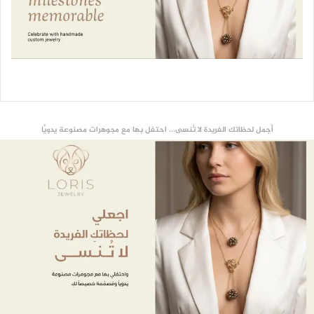
أجمل لحظاتك الفريدة لا تُنسى... احتفل بها مع مجوهرات مصنوعة يدويًّا