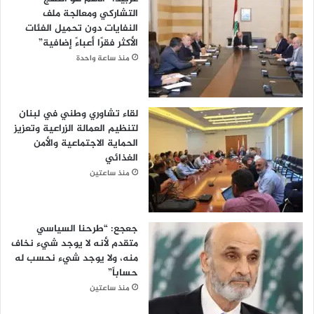
التشاركي ومعالجة ملف
النفايات دون تحميل الفئات
الأكثر فقرًا أعباءً إضافية”
منذ ساعة واحدة
لقاء تشاوري وطني في لبنان
لتنظيم العمالة الزراعية وتعزيز
الحماية الاجتماعية والأمن
الغذائي
منذ ساعتين
​جعجع: “طرحنا السياسي
متقدم لأنه لا يوجد شيء نخاف
منه، ولا يوجد شيء نحسب له
حساباً”
منذ ساعتين