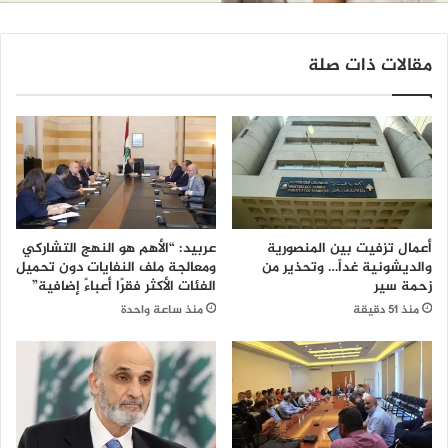
مقالات ذات صلة
أعمال تزفيت بين المنصورية
عربيد: “الأهم هو النهج التشاركي
والديشونية غداً… وتحذير من
ومعالجة ملف النفايات دون تحميل
زحمة سير
الفئات الأكثر فقرًا أعباءً إضافية”
منذ 51 دقيقة
منذ ساعة واحدة