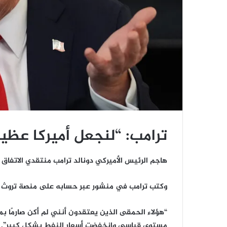
ترامب: “لنجعل أميركا عظيم
هاجم الرئيس الأميركي دونالد ترامب منتقدي الاتفاق ال
وكتب ترامب في منشور عبر حسابه على منصة تروث 
“هؤلاء الحمقى الذين يعتقدون أنني لم أكن صارمًا 
مستوى قياسي وانخفضت أسعار النفط بشكل كبير”.