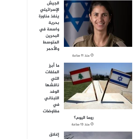
الجيش
الإسرائيلي
ينفذ مناورة
بحرية
واسعة في
البحرين
المتوسط
والأحمر
منذ 11 ساعة
ما أبرز
الملفات
التي
ناقشها
الوفد
اللبناني
في
مفاوضات
روما اليوم؟
منذ 13 ساعة
إغلاق