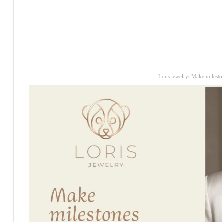
Loris jewelry: Make milest