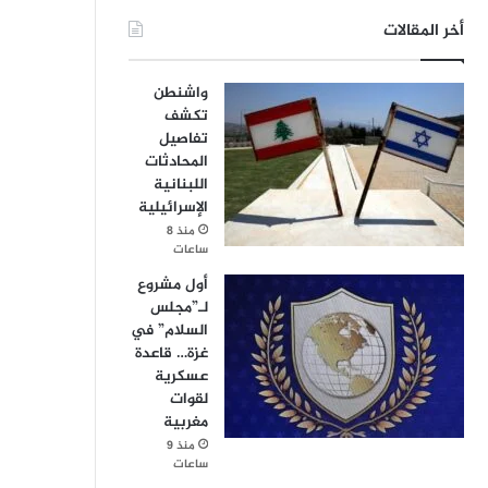
أخر المقالات
واشنطن
تكشف
تفاصيل
المحادثات
اللبنانية
الإسرائيلية
منذ 8
ساعات
أول مشروع
لـ”مجلس
السلام” في
غزة… قاعدة
عسكرية
لقوات
مغربية
منذ 9
ساعات