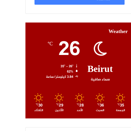
Weather
26
℃
Beirut
35º - 26º
62%
3.84 كيلومتر/ساعة
سماء صافية
30
29
28
36
35
℃
℃
℃
℃
℃
الجمعة
السبت
الأحد
الأثنين
الثلاثاء