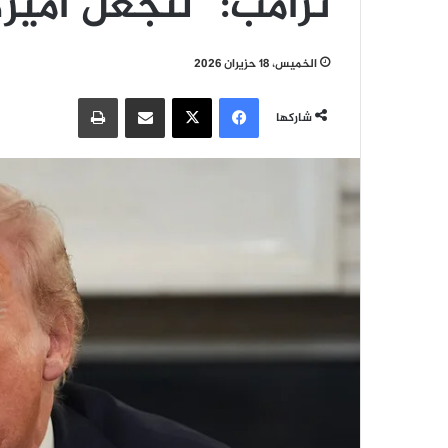
ترامب: “لنجعل أميرك
الخميس، 18 حزيران 2026
فيسبوك
‫X
مشاركة عبر البريد
طباعة
شاركها