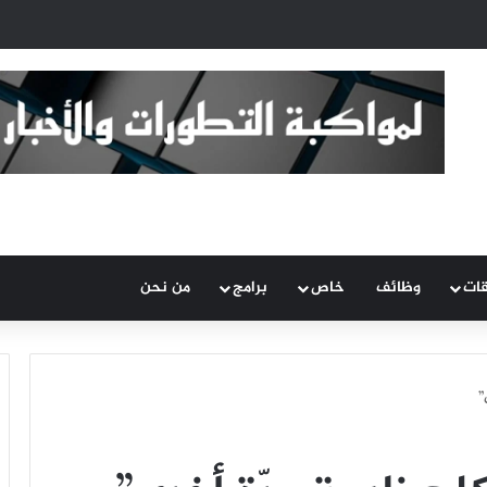
قات
وظائف
خاص
برامج
من نحن
”