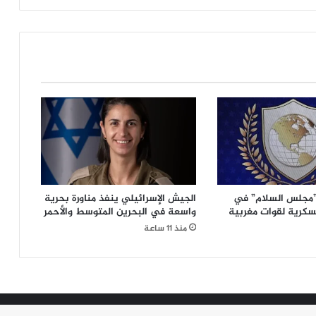
منفجرة
في
بنت
جبيل
”مجلس السلام” في
الجيش الإسرائيلي ينفذ مناورة بحرية
سكرية لقوات مغربية
واسعة في البحرين المتوسط والأحمر
منذ 11 ساعة