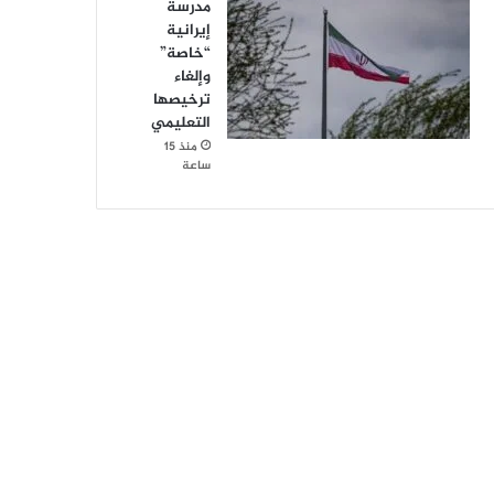
مدرسة
إيرانية
“خاصة”
وإلغاء
ترخيصها
التعليمي
منذ 15
ساعة