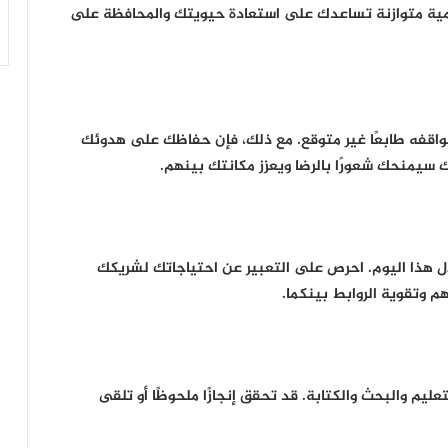
 يومية متوازنة تساعدك على استعادة حيويتك والمحافظة على
مواقفه طابعًا غير متوقع. مع ذلك، فإن حفاظك على هدوئك
سيمنحك شعورًا بالرضا ويعزز مكانتك بينهم.
ال هذا اليوم. احرص على التعبير عن احتياجاتك لشريكك
م وتقوية الروابط بينكما.
عليم والبحث والكتابة. قد تحقق إنجازًا ملحوظًا أو تلقى