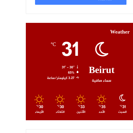
Weather
31
℃
Beirut
31º - 30º
65%
3.27 كيلومتر/ساعة
سماء صافية
30
30
33
35
31
℃
℃
℃
℃
℃
السبت
الأحد
الأثنين
الثلاثاء
الأربعاء