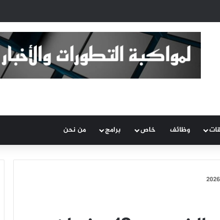
قات
وظائف
خاص
برامج
من نحن