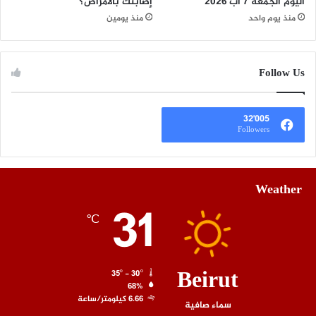
اليوم الجمعة 7 آب 2026
إصابتك بالأمراض؟
منذ يوم واحد
منذ يومين
Follow Us
32٬005
Followers
Weather
31
℃
Beirut
35º - 30º
68%
6.66 كيلومتر/ساعة
سماء صافية