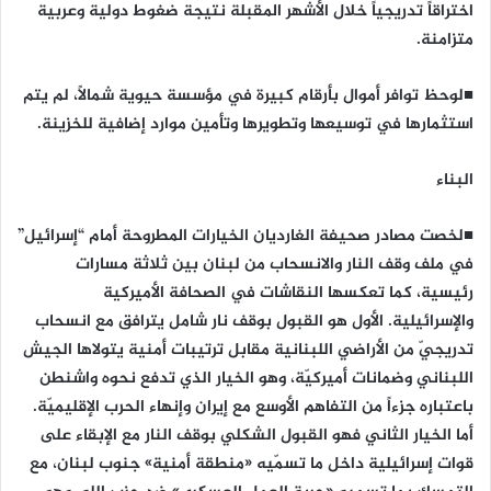
اختراقاً تدريجياً خلال الأشهر المقبلة نتيجة ضغوط دولية وعربية
متزامنة.
■لوحظ توافر أموال بأرقام كبيرة في مؤسسة حيوية شمالاً، لم يتم
استثمارها في توسيعها وتطويرها وتأمين موارد إضافية للخزينة.
البناء
■لخصت مصادر صحيفة الغارديان الخيارات المطروحة أمام “إسرائيل”
في ملف وقف النار والانسحاب من لبنان بين ثلاثة مسارات
رئيسية، كما تعكسها النقاشات في الصحافة الأميركية
والإسرائيلية. الأول هو القبول بوقف نار شامل يترافق مع انسحاب
تدريجيّ من الأراضي اللبنانية مقابل ترتيبات أمنية يتولاها الجيش
اللبناني وضمانات أميركيّة، وهو الخيار الذي تدفع نحوه واشنطن
باعتباره جزءاً من التفاهم الأوسع مع إيران وإنهاء الحرب الإقليميّة.
أما الخيار الثاني فهو القبول الشكلي بوقف النار مع الإبقاء على
قوات إسرائيلية داخل ما تسمّيه «منطقة أمنية» جنوب لبنان، مع