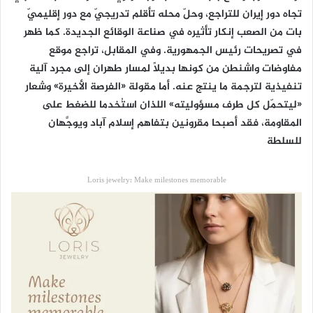
تجاه دور إيران للتراجع، وحلّ محله تأقلم تدريجيّ مع دور إقليميّ
بات من الصعب إنكار تأثيره في صناعة الوقائع الجديدة. كما ظهر
في تصريحات رئيس الجمهورية. وفي المقابل، تراجع موقع
مفاوضات واشنطن من كونها بديلاً لمسار طهران إلى مجرد آلية
تنفيذية لترجمة ما ينتج عنه. أما مقولة «الفرصة الأخيرة» وشعار
«ليتحمّل كل طرف مسؤوليته» اللذان استُخدما للضغط على
المقاومة، فقد أصبحا مقرونين بتفاهم إسلام آباد ويوجَّهان
للسلطة
Loris jewelry: Make milestones memorable