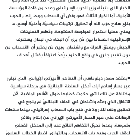
التمسك بما تسميه «حرية العمل العسكري» ضد حزب الله، وهو
الخيار الذي يتبنّاه وزير الحرب الإسرائيلي وعدد من قادة المؤسسة
الأمنية. أما الخيار الثالث فهو رفض أي انسحاب وربط إنهاء الحرب
بنزع سلاح حزب الله أو تحقيق ترتيبات سياسيّة وأمنيّة أوسع، ما
يعني عملياً استمرار المواجهة المفتوحة. وتُظهر التعليقات
الإسرائيلية انقساماً بين مَن يرى أن البقاء في لبنان يستنزف
الجيش ويعمّق العزلة مع واشنطن، وبين مَن يعتبر أن الانسحاب من
دون تغيير جذري في واقع الجنوب يُعدّ اعترافاً بفشل أهداف
الحرب.
■يعتقد مصدر دبلوماسي أن التفاهم الأميركي الإيراني، الذي تبلور
عبر مسار إسلام آباد، أدخل السلطة اللبنانيّة في مرحلة سياسية
مختلفة عن تلك التي حكمت خطابها طوال الأشهر الماضية. لأن
الاتفاق الذي رعتْه واشنطن في الملف اللبنانيّ لم ينجح في
تحقيق وقف للنار ولا في فتح باب انسحاب إسرائيلي، بينما سقطت
الرهانات على عجز المسار الأميركي الإيراني عن إنتاج وقائع
ملموسة، بعدما تحوّل التفاهم الناتج عنه إلى المدخل الفعلي
لوقف الحرب وفتح باب الانسحاب. وبالتوازي، اضطر الخطاب السلبيّ