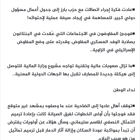
■عادت فكرة إجراء اتصالات مع حزب بارز إلى جدول أعمال مسؤول
دولي كبير، للمساهمة في إيجاد صيغة عملية لإحتوائه!
■فوجئ المفاوضون في الاجتماعات التي عُقدت في البنتاغون
بصلابة الوفد العسكري المفاوض، وقدرته على وضع المفاوض
الإسرائيلي في الزاوية..
■ما تزال صعوبات مالية وتقنية تواجه مشروع وزارة المالية للتوصل
إلى هيكلة جديدة للمصارف تقبل بها الجهات الدولية المعنية..
نداء الوطن
■توقف أهالٍ عادوا إلى الضاحية عند ما وصفوه بمشهد غير متوقع
فقد فوجئوا بأن أولى الخطوات لفرق الصيانة كانت بإعادة ترميم
التمثال النصفي لقاسم سليماني، وسأل هؤلاء عن أولويات يفترض
أن تبدأ بمواكبة عودة السكان وإزالة آثار الدمار قبل ترميم تماثيل
من هو سبب البلاء.