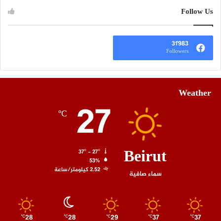
Follow Us
31٬983
Followers
Weather
27
℃
Beirut
37º - 27º
53%
2.52 كيلومتر/ساعة
سماء صافية
28
28
29
37
37
℃
℃
℃
℃
℃