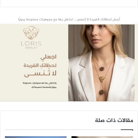
أجمل لحظاتك الفريدة لا تُنسى... احتفل بها مع مجوهرات مصنوعة يدويًّا
مقالات ذات صلة