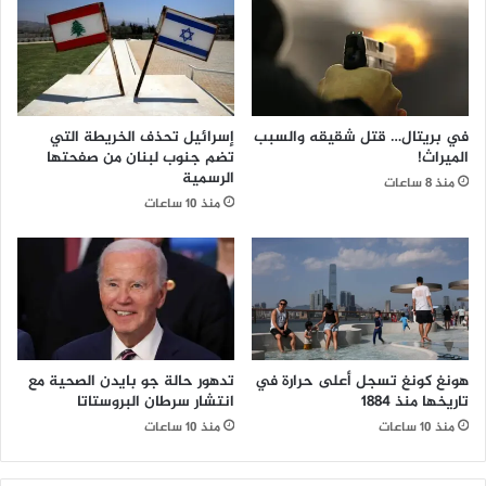
في بريتال… قتل شقيقه والسبب
إسرائيل تحذف الخريطة التي
الميراث!
تضم جنوب لبنان من صفحتها
الرسمية
منذ 8 ساعات
منذ 10 ساعات
هونغ كونغ تسجل أعلى حرارة في
تدهور حالة جو بايدن الصحية مع
تاريخها منذ 1884
انتشار سرطان البروستاتا
منذ 10 ساعات
منذ 10 ساعات