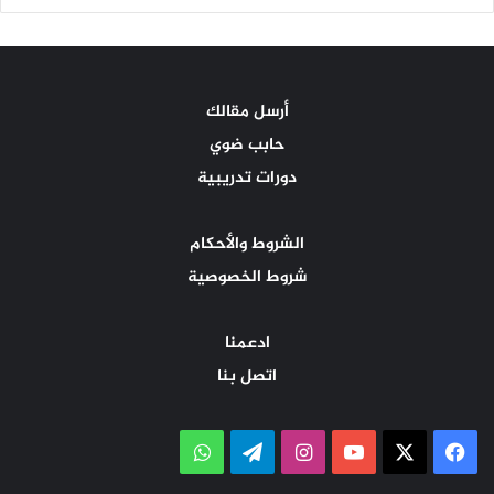
أرسل مقالك
حابب ضوي
دورات تدريبية
الشروط والأحكام
شروط الخصوصية
ادعمنا
اتصل بنا
‫X
فيسبوك
‫YouTube
انستقرام
تيلقرام
واتساب