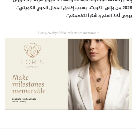
إلغاء رحلاتها المجدولة ME408 وME409 لليوم الأربعاء 3 حزيران
2026 من وإلى الكويت، بسبب إغلاق المجال الجوي الكويتي”.
يرجى أخذ العلم و شكراً لتفهمكم”.
Loris jewelry: Make milestones memorable