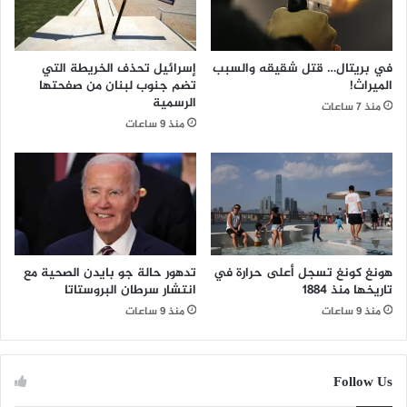
في بريتال… قتل شقيقه والسبب
إسرائيل تحذف الخريطة التي
الميراث!
تضم جنوب لبنان من صفحتها
الرسمية
منذ 7 ساعات
منذ 9 ساعات
هونغ كونغ تسجل أعلى حرارة في
تدهور حالة جو بايدن الصحية مع
تاريخها منذ 1884
انتشار سرطان البروستاتا
منذ 9 ساعات
منذ 9 ساعات
Follow Us