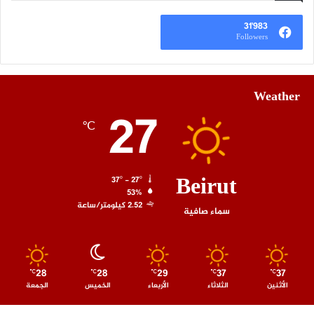
31٬983
Followers
Weather
27
℃
Beirut
37º - 27º
53%
2.52 كيلومتر/ساعة
سماء صافية
28
28
29
37
37
℃
℃
℃
℃
℃
الأثنين
الثلاثاء
الأربعاء
الخميس
الجمعة