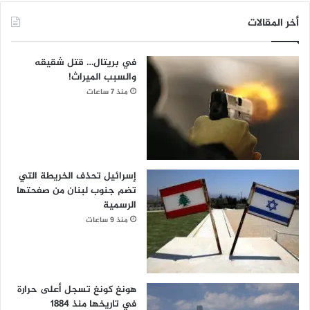
أخر المقالات
في بريتال… قتل شقيقه
والسبب الميراث!
منذ 7 ساعات
إسرائيل تحذف الخريطة التي
تضم جنوب لبنان من صفحتها
الرسمية
منذ 9 ساعات
هونغ كونغ تسجل أعلى حرارة
في تاريخها منذ 1884