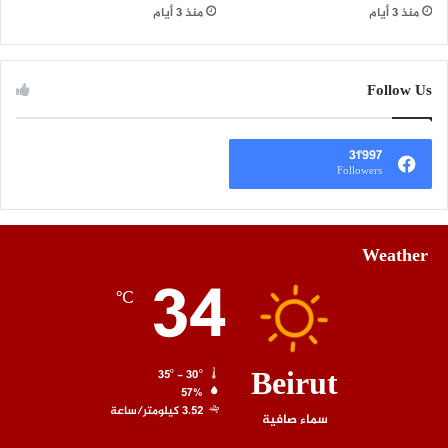
منذ 3 أيام
منذ 3 أيام
Follow Us
31٬997
Followers
Weather
34
℃
Beirut
35º - 30º
57%
3.52 كيلومتر/ساعة
سماء صافية