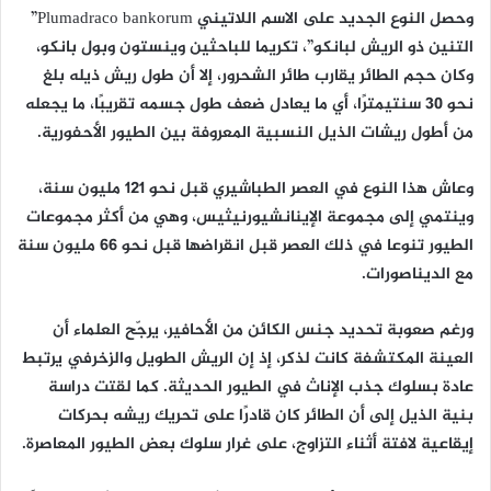
وحصل النوع الجديد على الاسم اللاتيني Plumadraco bankorum”
التنين ذو الريش لبانكو”، تكريما للباحثين وينستون وبول بانكو،
وكان حجم الطائر يقارب طائر الشحرور، إلا أن طول ريش ذيله بلغ
نحو 30 سنتيمترًا، أي ما يعادل ضعف طول جسمه تقريبًا، ما يجعله
من أطول ريشات الذيل النسبية المعروفة بين الطيور الأحفورية.
وعاش هذا النوع في العصر الطباشيري قبل نحو 121 مليون سنة،
وينتمي إلى مجموعة الإينانشيورنيثيس، وهي من أكثر مجموعات
الطيور تنوعا في ذلك العصر قبل انقراضها قبل نحو 66 مليون سنة
مع الديناصورات.
ورغم صعوبة تحديد جنس الكائن من الأحافير، يرجّح العلماء أن
العينة المكتشفة كانت لذكر، إذ إن الريش الطويل والزخرفي يرتبط
عادة بسلوك جذب الإناث في الطيور الحديثة. كما لقتت دراسة
بنية الذيل إلى أن الطائر كان قادرًا على تحريك ريشه بحركات
إيقاعية لافتة أثناء التزاوج، على غرار سلوك بعض الطيور المعاصرة.