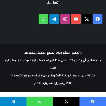
اتصل بنا
‫X
فيسبوك
‫YouTube
انستقرام
تيلقرام
واتساب
© حقوق النشر 2026، جميع الحقوق محفوظة
ملاحظة: إن أي مقال يكتب على هذا الموقع لا يمثل آراء الموقع، انما يمثل آراء
كاتبه
حفاظاً على حقوق الملكية الفكرية يرجى ذكر اسم موقع "بكفّيكم"
الالكتروني وإرفاقه برابط الخبر
Social Media Auto Publish
Powered By :
XYZScripts.com