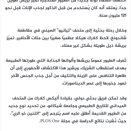
اكتشف العلماء نوعًا جديدًا من الطيور المتحجرة تميّز بريش طويل
جدًا، يُعتقد أنه كان يُستخدم من قبل الذكور لجذب الإناث قبل نحو
121 مليون سنة.
وخلال رحلة بحثية إلى متحف “تيانيو” الصيني في مقاطعة
شاندونغ، لاحظ كلارك هيكلا عظميًا صغيرًا بين مئات الأحافير، تميّز
بريشة ذيل طويلة بشكل غير معتاد.
تُعرف الطيور عمومًا بريشها وألوانها الجذابة التي طورتها الطبيعة
بهدف استقطاب الشريك، ويشير هذا الاكتشاف الأحفوري إلى أن
ظاهرة التنافس على الزينة والتكيف من أجل جذب الجنس الآخر
تعود جذورها إلى عصر الديناصورات.
وقد تمكن فريق بحثي دولي، بقيادة أليكس كلارك من المتحف
الميداني للتاريخ الطبيعي وجامعة شيكاغو، من تحديد نوع جديد
من الطيور القديمة أُطلق عليه اسم يُترجم إلى “التنين ذو الري”،
حيث نُشرت نتائج الدراسة في مجلة PLOS One.