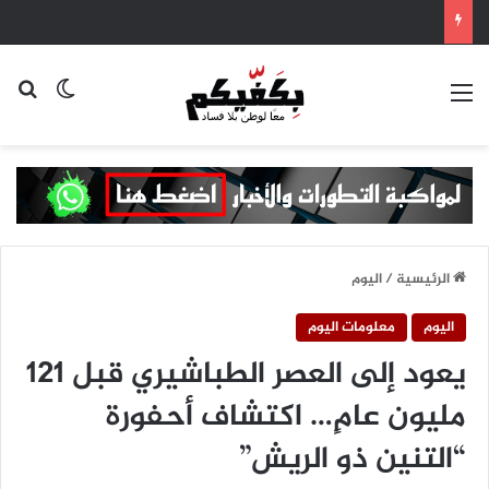
القائمة
بح
الوضع ا
الرئيسية
/
اليوم
اليوم
معلومات اليوم
يعود إلى العصر الطباشيري قبل 121
مليون عامٍ… اكتشاف أحفورة
“التنين ذو الريش”