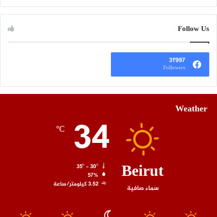
Follow Us
31٬997
Followers
Weather
34
℃
Beirut
35º - 30º
57%
3.52 كيلومتر/ساعة
سماء صافية