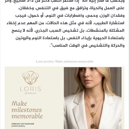
وبحسب ما أشار إليه أنه “إذا استمر التعب لأكثر من 2-3 أسابيع، وأثر
على العمل والحياة، وترافق مع ضيق في التنفس، وخفقان،
وفقدان الوزن، وحمى، واضطرابات في النوم، أو خمول، فيجب
استشارة الطبيب. لأنه في مثل هذه الحالات، من المهم عدم إخفاء
المشكلة بالمنشطات، بل تشخيص السبب الجذري. لأنه لا ينصح
باستعادة الحيوية بإيذاء النفس، بل باستعادة النوم والروتين
والحركة والتشخيص في الوقت المناسب”.
Loris jewelry: Make milestones memorable