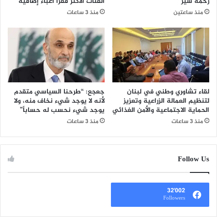
زحمة سير
الفئات الأكثر فقرًا أعباءً إضافية”
منذ ساعتين
منذ 3 ساعات
لقاء تشاوري وطني في لبنان
​جعجع: “طرحنا السياسي متقدم
لتنظيم العمالة الزراعية وتعزيز
لأنه لا يوجد شيء نخاف منه، ولا
الحماية الاجتماعية والأمن الغذائي
يوجد شيء نحسب له حساباً”
منذ 3 ساعات
منذ 3 ساعات
Follow Us
32٬002
Followers