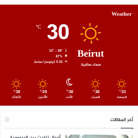
Weather
30
℃
Beirut
33º - 29º
67%
5.33 كيلومتر/ساعة
سماء صافية
30
29
30
36
33
℃
℃
℃
℃
℃
الجمعة
السبت
الأحد
الأثنين
الثلاثاء
أخر المقالات
أعمال تزفيت بين المنصورية