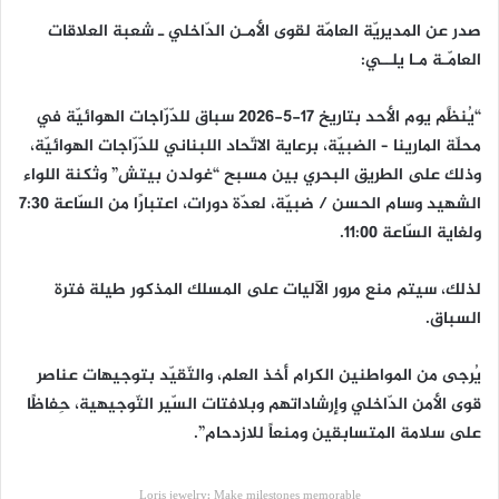
صدر عن المديريّة العامّة لقوى الأمـن الدّاخلي ـ شعبة العلاقات
العامّـة مـا يلــي:
“يُنظَّم يوم الأحد بتاريخ 17-5-2026 سباق للدّرّاجات الهوائيّة في
محلّة المارينا – الضبيّة، برعاية الاتّحاد اللبناني للدّرّاجات الهوائيّة،
وذلك على الطريق البحري بين مسبح “غولدن بيتش” وثكنة اللواء
الشهيد وسام الحسن / ضبيّة، لعدّة دورات، اعتبارًا من السّاعة 7:30
ولغاية السّاعة 11:00.
لذلك، سيتم منع مرور الآليات على المسلك المذكور طيلة فترة
السباق.
يُرجى من المواطنين الكرام أخذ العلم، والتّقيّد بتوجيهات عناصر
قوى الأمن الدّاخلي وإرشاداتهم وبلافتات السّير التّوجيهية، حِفاظًا
على سلامة المتسابقين ومنعاً للازدحام”.
Loris jewelry: Make milestones memorable