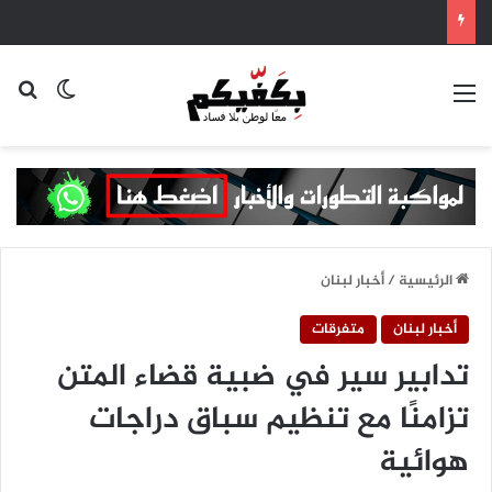
القائمة
بح
الوضع ا
الرئيسية
/
أخبار لبنان
أخبار لبنان
متفرقات
‏تدابير سير في ضبية قضاء المتن
تزامنًا مع تنظيم سباق دراجات
هوائية