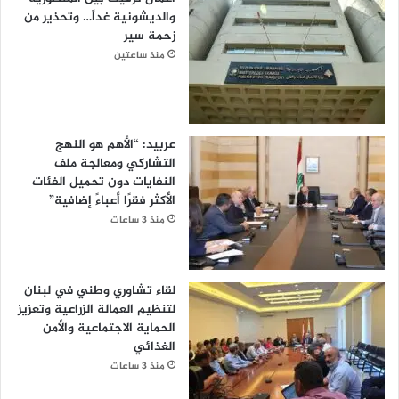
والديشونية غداً… وتحذير من
زحمة سير
منذ ساعتين
عربيد: “الأهم هو النهج
التشاركي ومعالجة ملف
النفايات دون تحميل الفئات
الأكثر فقرًا أعباءً إضافية”
منذ 3 ساعات
لقاء تشاوري وطني في لبنان
لتنظيم العمالة الزراعية وتعزيز
الحماية الاجتماعية والأمن
الغذائي
منذ 3 ساعات