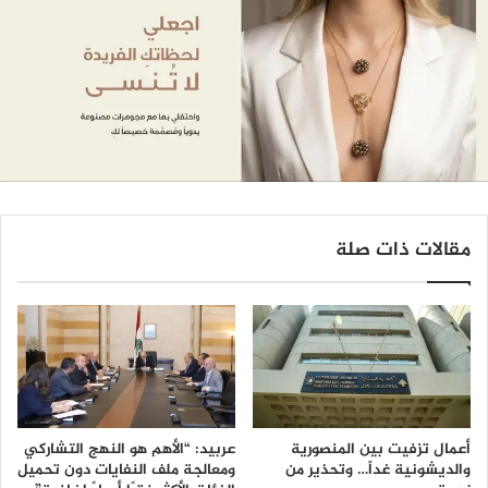
مقالات ذات صلة
أعمال تزفيت بين المنصورية
عربيد: “الأهم هو النهج التشاركي
والديشونية غداً… وتحذير من
ومعالجة ملف النفايات دون تحميل