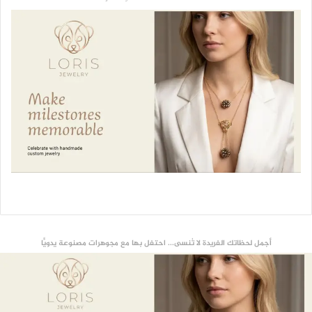
أجمل لحظاتك الفريدة لا تُنسى... احتفل بها مع مجوهرات مصنوعة يدويًّا