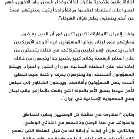
أخلاقاً وقيماً وتضحية ونكراناً للذات وفداء للوطن، وأما الآخرون، فهم
ليسوا على استعداد ليقدموا موقفاً واحداً يثبت وطنيتهم، فضلاً
عن أنهم يطعنون بظهر هؤلاء الشرفاء”.
ولفت إلى أن “المفارقة الكبرى تكمُن في أن الذين يفرضون
وصايتهم على لبنان ويذلوا المسؤولين فيه ألا وهم الأمريكيين
الذين يدعمون الإسرائيليين وشركائهم في قتلنا، يتحدثون من
على المنابر الرسمية بكلام كبير وخطير جداً يفرضون من خلاله
إملاءاتهم على السلطة اللبنانية، دون اي اعتبار او احترام، ويبتلع
المسؤولون ألسنتهم، ولا يعترضون بحرف او كلمة ،فيما تنطلق
ألسنة بعض المسؤولين وأقلامهم، ويرسلون الشكاوى إلى مجلس
الأمن حينما يتعلق الأمر بالدولة التي وقفت دائماً إلى جانب لبنان
وهي الجمهورية الإسلامية في ايران”.
وتابع: “المقاومة هي طائفة كل الوطنيين وعابرة للمناطق
والطوائف في هذا الوطن ولا تنحصر في الثنائي الوطني،
وبالتالي، فإن أي إهانة أو إدانة لها من قبل السلطة التي تسمع
كلام الأميركي والإسرائيلي، إنما هو طعنة في ظهر طائفة