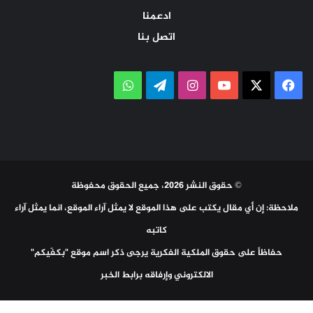
ادعمنا
اتصل بنا
‫X
فيسبوك
‫YouTube
انستقرام
تيلقرام
واتساب
© حقوق النشر 2026، جميع الحقوق محفوظة
ملاحظة: إن أي مقال يكتب على هذا الموقع لا يمثل آراء الموقع، انما يمثل آراء
كاتبه
حفاظاً على حقوق الملكية الفكرية يرجى ذكر اسم موقع "بكفّيكم"
الالكتروني وإرفاقه برابط الخبر