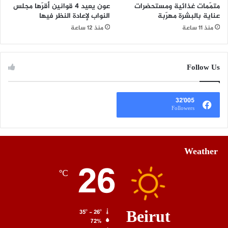
متمّمات غذائية ومستحضرات
عون يعيد 4 قوانين أقرّها مجلس
عناية بالبشرة مهرّبة
النواب لإعادة النظر فيها
منذ 11 ساعة
منذ 12 ساعة
Follow Us
32٬005
Followers
Weather
26
℃
Beirut
35º - 26º
72%