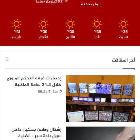
6.2 كيلومتر/ساعة
سماء صافية
31
30
30
35
35
℃
℃
℃
℃
℃
السبت
الأحد
الأثنين
الثلاثاء
الأربعاء
أخر المقالات
إحصاءات غرفة التحكم المروري
خلال الـ24 ساعة الماضية
منذ 31 دقيقة
إشكال وطعن بسكين داخل
سوق بلدة سير ـ الضنية