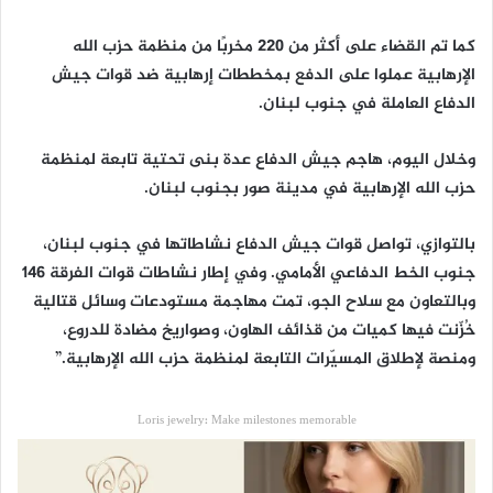
‏كما تم القضاء على أكثر من 220 مخربًا من منظمة حزب الله
الإرهابية عملوا على الدفع بمخططات إرهابية ضد قوات جيش
الدفاع العاملة في جنوب لبنان.
‏وخلال اليوم، هاجم جيش الدفاع عدة بنى تحتية تابعة لمنظمة
حزب الله الإرهابية في مدينة صور بجنوب لبنان.
‏بالتوازي، تواصل قوات جيش الدفاع نشاطاتها في جنوب لبنان،
جنوب الخط الدفاعي الأمامي. وفي إطار نشاطات قوات الفرقة 146
وبالتعاون مع سلاح الجو، تمت مهاجمة مستودعات وسائل قتالية
خُزّنت فيها كميات من قذائف الهاون، وصواريخ مضادة للدروع،
ومنصة لإطلاق المسيّرات التابعة لمنظمة حزب الله الإرهابية.”
Loris jewelry: Make milestones memorable