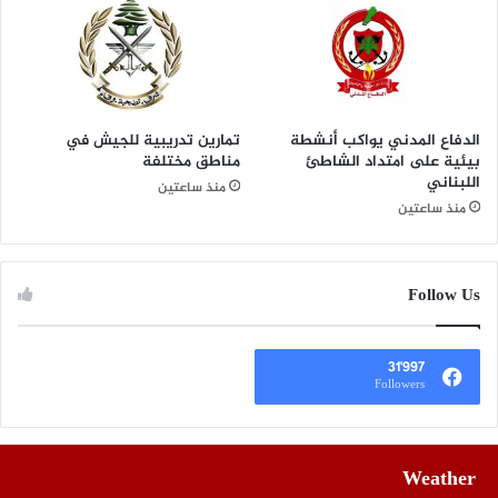
الدفاع المدني يواكب أنشطة
تمارين تدريبية للجيش في
بيئية على امتداد الشاطئ
مناطق مختلفة
اللبناني
منذ ساعتين
منذ ساعتين
Follow Us
31٬997
Followers
Weather