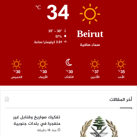
34
℃
Beirut
35º - 30º
57%
3.01 كيلومتر/ساعة
سماء صافية
30
30
30
37
35
℃
℃
℃
℃
℃
الأحد
الأثنين
الثلاثاء
الأربعاء
الخميس
أخر المقالات
تفكيك صواريخ وقنابل غير
منفجرة في بلدات جنوبية
منذ 18 دقيقة