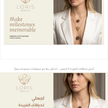
أجمل لحظاتك الفريدة لا تُنسى... احتفل بها مع مجوهرات مصنوعة يدويًّا