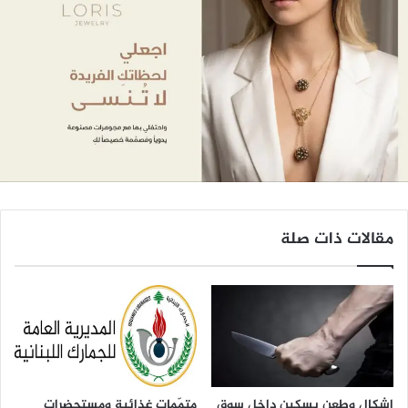
مقالات ذات صلة
إشكال وطعن بسكين داخل سوق
متمّمات غذائية ومستحضرات