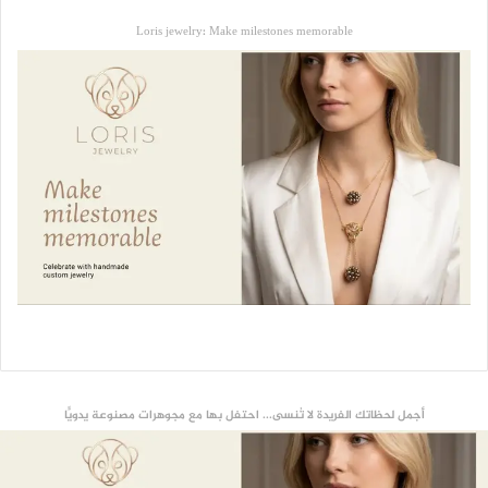
Loris jewelry: Make milestones memorable
أجمل لحظاتك الفريدة لا تُنسى... احتفل بها مع مجوهرات مصنوعة يدويًّا