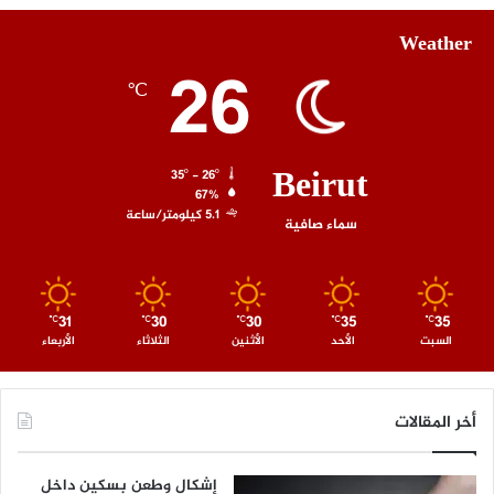
Weather
26
℃
Beirut
35º - 26º
67%
5.1 كيلومتر/ساعة
سماء صافية
31
30
30
35
35
℃
℃
℃
℃
℃
السبت
الأحد
الأثنين
الثلاثاء
الأربعاء
أخر المقالات
إشكال وطعن بسكين داخل