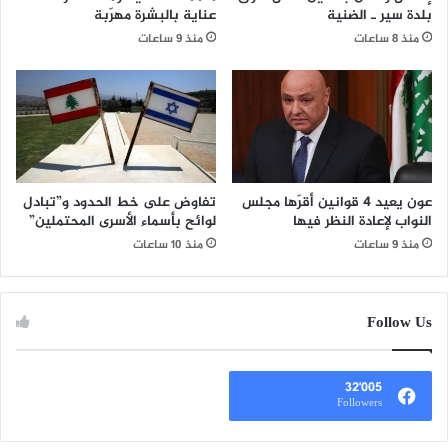
بلدة سير ـ الضنية
عناية بالبشرة مهرّبة
منذ 8 ساعات
منذ 9 ساعات
عون يعيد 4 قوانين أقرّها مجلس
تفاوض على خط الحدود و”تبادل
النواب لإعادة النظر فيها
لوائح بأسماء الأسرى المحتملين”
منذ 9 ساعات
منذ 10 ساعات
Follow Us
32٬005
Followers