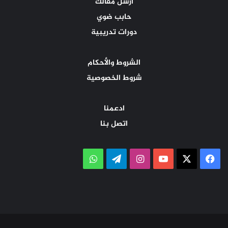
أرسل مقالك
حابب ضوي
دورات تدريبية
الشروط والأحكام
شروط الخصوصية
ادعمنا
اتصل بنا
‫X
فيسبوك
‫YouTube
انستقرام
تيلقرام
واتساب