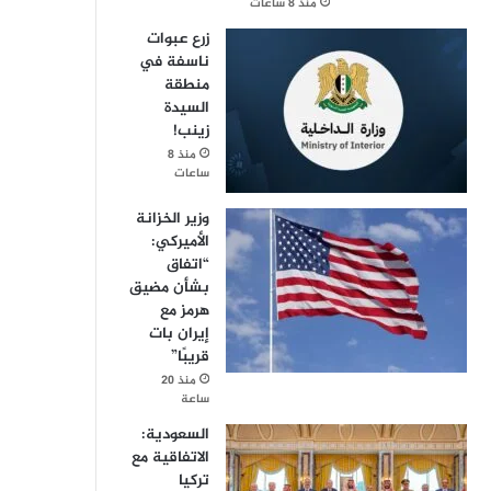
منذ 8 ساعات
زرع عبوات
ناسفة في
منطقة
السيدة
زينب!
منذ 8
ساعات
وزير الخزانة
الأميركي:
“اتفاق
بشأن مضيق
هرمز مع
إيران بات
قريبًا”
منذ 20
ساعة
السعودية:
الاتفاقية مع
تركيا