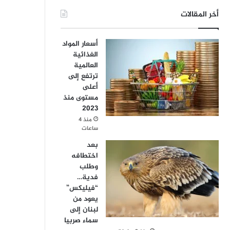
أخر المقالات
أسعار المواد
الغذائية
العالمية
ترتفع إلى
أعلى
مستوى منذ
2023
منذ 4
ساعات
بعد
اختطافه
وطلب
فدية…
“فيليكس”
يعود من
لبنان إلى
سماء صربيا