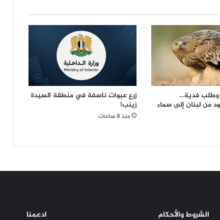
"ما
بقا
في
أطراف...
العرقوب
مش
هامش"
 وطلب فدية…
زرع عبوات ناسفة في منطقة السيدة
د من لبنان إلى سماء
زينب!
منذ 8 ساعات
الشروط والأحكام
ادعمنا