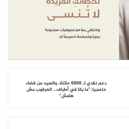
دعم
دعم نقدي لـ 6000 عائلة، والسيد من قضاء
نقدي
حاصبيا: "ما بقا في أطراف... العرقوب مش
لـ
هامش"
6000
عائلة،
والسيد
من
قضاء
حاصبيا: