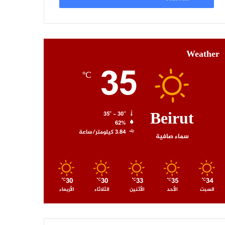
Weather
35
℃
Beirut
35º - 30º
62%
3.84 كيلومتر/ساعة
سماء صافية
30
30
33
35
34
℃
℃
℃
℃
℃
السبت
الأحد
الأثنين
الثلاثاء
الأربعاء