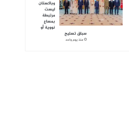
وباكستان
ليست
مرتبطة
بمساع
نووية أو
سباق تسليح
منذ يوم واحد