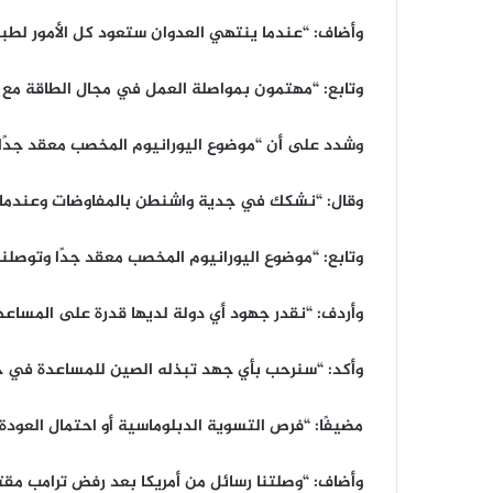
وأضاف: “عندما ينتهي العدوان ستعود كل الأمور لطبيعتها وسنتأكد م
وتابع: “مهتمون بمواصلة العمل في مجال الطاقة مع 
وشدد على أن “موضوع اليورانيوم المخصب معقد جدًا و
وقال: “نشكك في جدية واشنطن بالمفاوضات وعندما
وتابع: “موضوع اليورانيوم المخصب معقد جدًا وتوصلن
وأردف: “نقدر جهود أي دولة لديها قدرة على المساعد
وأكد: “سنرحب بأي جهد تبذله الصين للمساعدة في حل
مضيفًا: “فرص التسوية الدبلوماسية أو احتمال العود
وأضاف: “وصلتنا رسائل من أمريكا بعد رفض ترامب مقتر