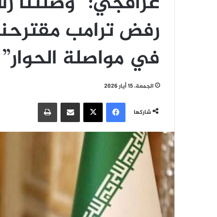
عراقجي: “وصلتنا رس
رفض ترامب مقترحنا 
في مواصلة الحوار”
الجمعة، 15 أيار 2026
فيسبوك
‫X
مشاركة عبر البريد
طباعة
شاركها