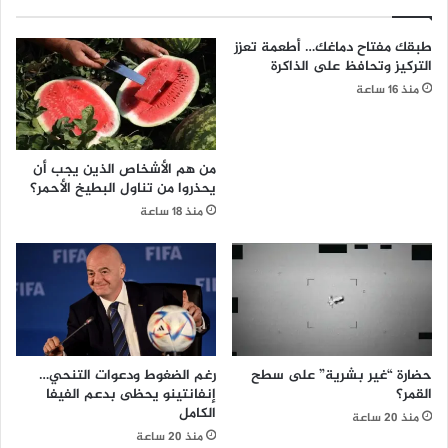
طبقك مفتاح دماغك… أطعمة تعزز
التركيز وتحافظ على الذاكرة
منذ 16 ساعة
من هم الأشخاص الذين يجب أن
يحذروا من تناول البطيخ الأحمر؟
منذ 18 ساعة
حضارة “غير بشرية” على سطح
رغم الضغوط ودعوات التنحي…
القمر؟
إنفانتينو يحظى بدعم الفيفا
الكامل
منذ 20 ساعة
منذ 20 ساعة