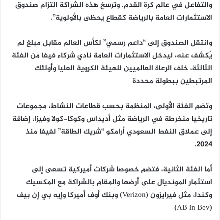
والتفاعل في عالم كرة القدم. وترسخ هذه الشراكة التزام صندوق
الاستثمارات العامة بالرياضة كقطاع يحظى بالأولوية”.
وانتقل الصندوق إلى “داعم رسمي” لكأس العالم مقابل مبلغ لم
يُكشف عنه، ليدخل الاستثمارات العامة نادي شركاء فيفا من الفئة
الثالثة، خلف الرعاة العالميين للهيئة الكروية العليا وأولئك
المرتبطين ببطولة محددة
وتضم الفئة الأولى، المنظمة بحسب قطاعات النشاط، مجموعات
تاريخيا منخرطة في الرياضة مثل أديداس وكوكا-كولا وفيزا، إضافة
إلى عملاق النفط السعودي أرامكو “شريك الطاقة” لفيفا منذ
2024.
أما الفئة الثانية، فتضم خصوصا شركات أميركية تسعى إلى
استثمار المونديال على أرضها والمقام بالشراكة مع المكسيك
وكندا، مثل فيرايزون (Verizon) وبنك أوف أميركا وإيه بي إن بيف
(AB In Bev)