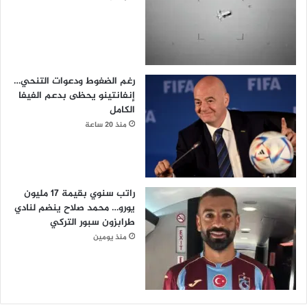
رغم الضغوط ودعوات التنحي…
إنفانتينو يحظى بدعم الفيفا
الكامل
منذ 20 ساعة
راتب سنوي بقيمة 17 مليون
يورو… محمد صلاح ينضم لنادي
طرابزون سبور التركي
منذ يومين