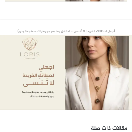
أجمل لحظاتك الفريدة لا تُنسى... احتفل بها مع مجوهرات مصنوعة يدويًّا
مقالات ذات صلة