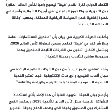
الاتحاد الدولي لكرة القدم “فيفا” ليصبح راعيا لكأس العالم المقررة
بين 11 حزيرانيو و19 تموز المقبلين، في أميركا الشمالية وآسيا، في
خطوة إضافية ضمن السياسة الرياضية للمملكة، بحسب “وكالة
الصحافة الفرنسية”.
وأعلنت الهيئة الكروية في بيان بأن “صندوق الاستثمارات العامة
يُعزز شراكته مع “فيفا” كداعم رسمي لبطولة كأس العالم 2026،
ويشمل الاتفاق اثنتين من الشركات التابعة للصندوق وهما
مجموعة سافي للألعاب ومدينة القدّية”.
وتُعد “سافي غايمز غروب” من بين الشركات العالمية الرائدة في
مجال ألعاب الفيديو والرياضات الإلكترونية، فيما تعتبر القدّية
العاصمة السعودية المستقبلية للترفيه والرياضة والثقافة”
وأوضح بيان الهيئة الكروية العليا أن هذا الإعلا يأتي استكمالًا
للشراكة الناجحة خلال كأس العالم للأندية 2025، ويعكس النهج
المشترك بين الصندوق وفيفا الذي يهدف للدفع بعجلة التطوير