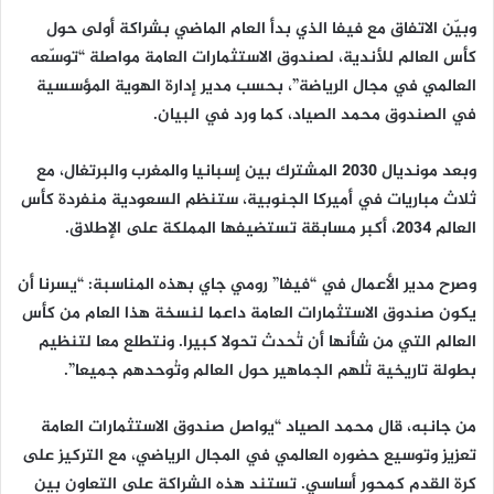
وبيّن الاتفاق مع فيفا الذي بدأ العام الماضي بشراكة أولى حول
كأس العالم للأندية، لصندوق الاستثمارات العامة مواصلة “توسّعه
العالمي في مجال الرياضة”، بحسب مدير إدارة الهوية المؤسسية
في الصندوق محمد الصياد، كما ورد في البيان.
وبعد مونديال 2030 المشترك بين إسبانيا والمغرب والبرتغال، مع
ثلاث مباريات في أميركا الجنوبية، ستنظم السعودية منفردة كأس
العالم 2034، أكبر مسابقة تستضيفها المملكة على الإطلاق.
وصرح مدير الأعمال في “فيفا” رومي جاي بهذه المناسبة: “يسرنا أن
يكون صندوق الاستثمارات العامة داعما لنسخة هذا العام من كأس
العالم التي من شأنها أن تُحدث تحولا كبيرا. ونتطلع معا لتنظيم
بطولة تاريخية تُلهم الجماهير حول العالم وتُوحدهم جميعا”.
من جانبه، قال محمد الصياد “يواصل صندوق الاستثمارات العامة
تعزيز وتوسيع حضوره العالمي في المجال الرياضي، مع التركيز على
كرة القدم كمحور أساسي. تستند هذه الشراكة على التعاون بين