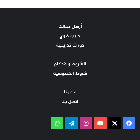
أرسل مقالك
حابب ضوي
دورات تدريبية
الشروط والأحكام
شروط الخصوصية
ادعمنا
اتصل بنا
‫X
فيسبوك
‫YouTube
انستقرام
تيلقرام
واتساب