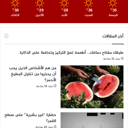
30
29
28
36
35
℃
℃
℃
℃
℃
الجمعة
السبت
الأحد
الأثنين
الثلاثاء
أخر المقالات
طبقك مفتاح دماغك… أطعمة تعزز التركيز وتحافظ على الذاكرة
منذ 16 ساعة
من هم الأشخاص الذين يجب
أن يحذروا من تناول البطيخ
الأحمر؟
منذ 18 ساعة
حضارة “غير بشرية” على سطح
القمر؟
منذ 20 ساعة