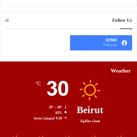
Follow Us
32٬003
Followers
Weather
30
℃
Beirut
35º - 29º
62%
5.52 كيلومتر/ساعة
سماء صافية