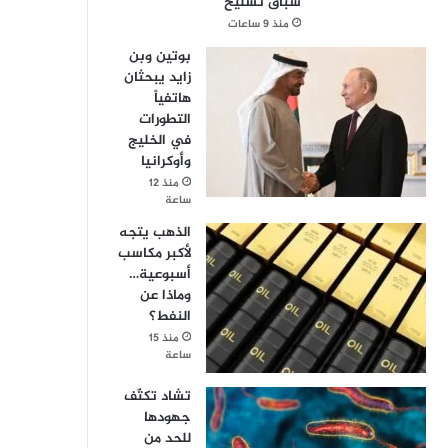
سباق تسليح
منذ 9 ساعات
بوتين وبن
زايد يبحثان
هاتفياً
التطورات
في الخليج
وأوكرانيا
منذ 12
ساعة
الذهب يتجه
لأكبر مكاسب
أسبوعية…
وماذا عن
النفط؟
منذ 15
ساعة
تشاد تكثّف
جهودها
للحد من