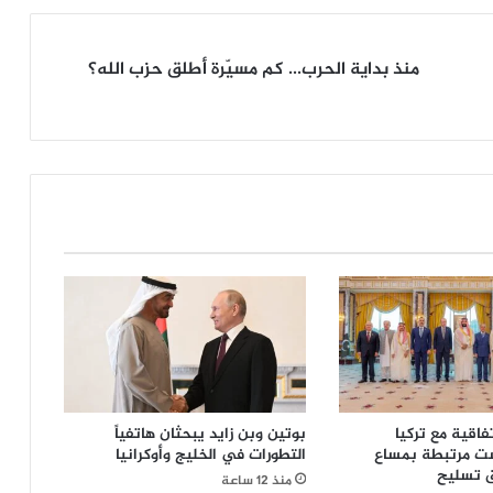
منذ
منذ بداية الحرب... كم مسيّرة أطلق حزب الله؟
بداية
الحرب...
كم
مسيّرة
أطلق
حزب
الله؟
فاقية مع تركيا
بوتين وبن زايد يبحثان هاتفياً
ت مرتبطة بمساع
التطورات في الخليج وأوكرانيا
ق تسليح
منذ 12 ساعة