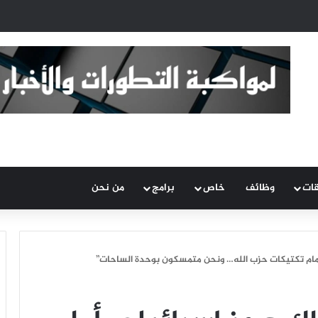
قات
وظائف
خاص
برامج
من نحن
أمام تكتيكات حزب الله… ونحن متمسكون بوحدة الساحات”