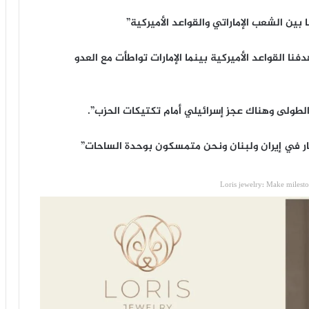
 بين الشعب الإماراتي والقواعد الأميركية”
ا القواعد الأميركية بينما الإمارات تواطأت مع العدو
د الطولى وهناك عجز إسرائيلي أمام تكتيكات الحزب”.
لنار في إيران ولبنان ونحن متمسكون بوحدة الساحات”
Loris jewelry: Make milest