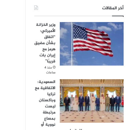
أخر المقالات
وزير الخزانة
الأميركي:
“اتفاق
بشأن مضيق
هرمز مع
إيران بات
قريبًا”
منذ 4
ساعات
السعودية:
الاتفاقية مع
تركيا
وباكستان
ليست
مرتبطة
بمساع
نووية أو