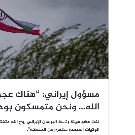
مسؤول إيراني: “هناك عجز 
الله… ونحن متمسكون بوح
لفت عضو هيئة رئاسة البرلمان الإيراني روح الله متفكر
الولايات المتحدة ستخرج من المنطقة”.