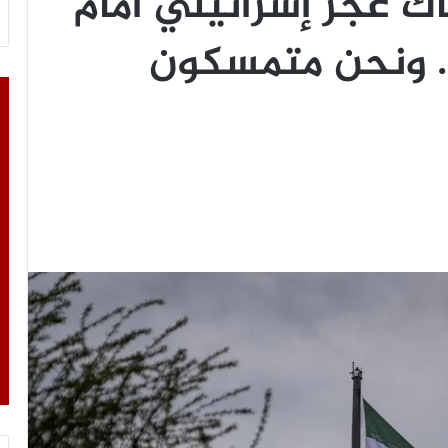
ك عجز إسرائيلي أمام
… ونحن متمسكون