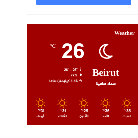
Weather
26
℃
Beirut
26º - 26º
77%
4.46 كيلومتر/ساعة
سماء صافية
31
31
29
36
35
℃
℃
℃
℃
℃
السبت
الأحد
الأثنين
الثلاثاء
الأربعاء