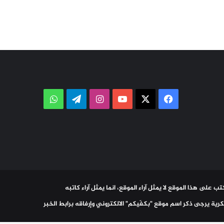
‫X
فيسبوك
‫YouTube
انستقرام
تيلقرام
واتساب
ب على هذا الموقع لا يمثل آراء الموقع، انما يمثل آراء كاتبه
رية يرجى ذكر اسم موقع "بكفّيكم" الالكتروني وإرفاقه برابط الخبر