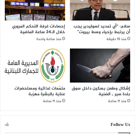
سلام: “أي تمديد لسوليدير يجب
إحصاءات غرفة التحكم المروري
أن يرتبط بإحياء وسط بيروت”
خلال الـ24 ساعة الماضية
منذ 15 دقيقة
منذ ساعة واحدة
إشكال وطعن بسكين داخل سوق
متمّمات غذائية ومستحضرات
بلدة سير ـ الضنية
عناية بالبشرة مهرّبة
منذ 11 ساعة
منذ 11 ساعة
Follow Us