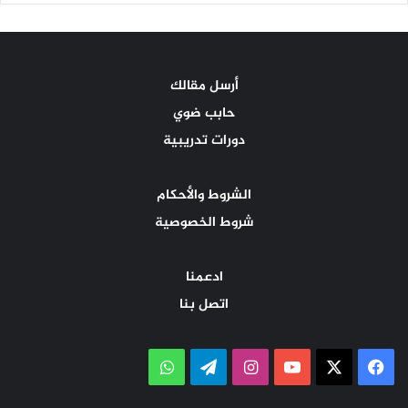
أرسل مقالك
حابب ضوي
دورات تدريبية
الشروط والأحكام
شروط الخصوصية
ادعمنا
اتصل بنا
‫X
فيسبوك
‫YouTube
انستقرام
تيلقرام
واتساب