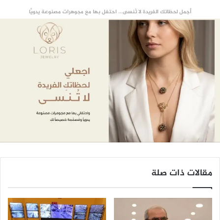
أجمل لحظاتك الفريدة لا تُنسى... احتفل بها مع مجوهرات مصنوعة يدويًّا
مقالات ذات صلة