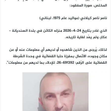
المختص، صورة المفقود:
ناصر ناصر كيلاني (مواليد عام 1975، لبناني)
الذي غادر بتاريخ 24-4-2026 منزله الكائن في بلدة السنديانة –
عكار، ولم يعُد لغاية تاريخه.
لذلك، يُرجى من الذين شاهدوه أو لديهم أي معلومات عنه أو عن
مكان وجوده، الاتّصال بمفرزة حلبا القضائية في وحدة الشرطة
القضائية على الرّقم: 691392-26، للإدلاء بما لديهم من معلومات”.