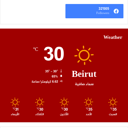
32٬005
Followers
Weather
30
℃
Beirut
35º - 30º
65%
6.62 كيلومتر/ساعة
سماء صافية
31
30
30
35
35
℃
℃
℃
℃
℃
السبت
الأحد
الأثنين
الثلاثاء
الأربعاء