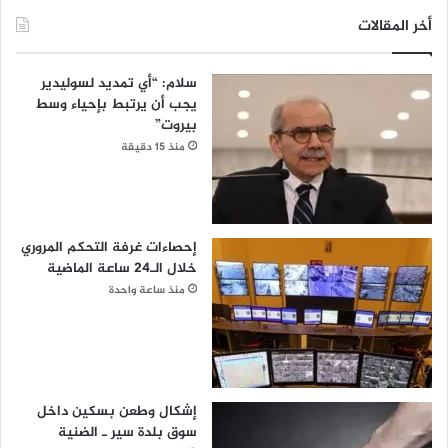
أخر المقالات
سلام: “أي تمديد لسوليدير
يجب أن يرتبط بإحياء وسط
بيروت”
منذ 15 دقيقة
إحصاءات غرفة التحكم المروري
خلال الـ24 ساعة الماضية
منذ ساعة واحدة
إشكال وطعن بسكين داخل
سوق بلدة سير ـ الضنية