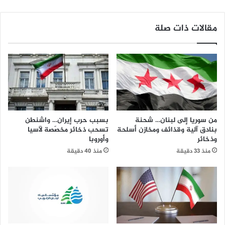
مقالات ذات صلة
من سوريا إلى لبنان… شحنة
بسبب حرب إيران… واشنطن
بنادق آلية وقذائف ومخازن أسلحة
تسحب ذخائر مخصّصة لآسيا
وذخائر
وأوروبا
منذ 33 دقيقة
منذ 40 دقيقة