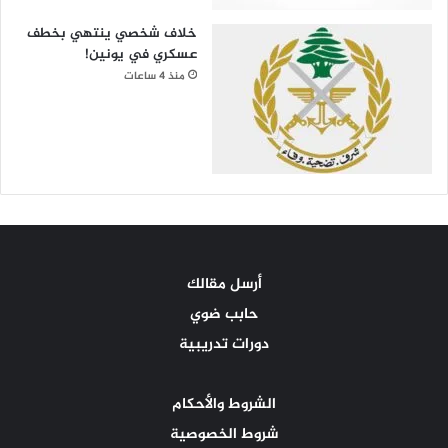
خلاف شخصي ينتهي بخطف
عسكري في يونين!
منذ 4 ساعات
أرسل مقالك
حابب ضوي
دورات تدريبية
الشروط والأحكام
شروط الخصوصية