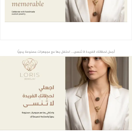
أجمل لحظاتك الفريدة لا تُنسى... احتفل بها مع مجوهرات مصنوعة يدويًّا