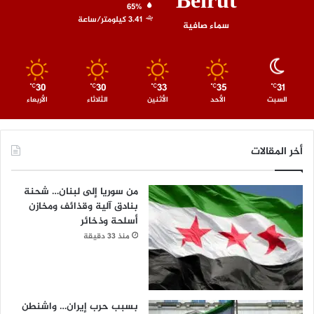
Beirut
65%
3.41 كيلومتر/ساعة
سماء صافية
30
30
33
35
31
℃
℃
℃
℃
℃
السبت
الأحد
الأثنين
الثلاثاء
الأربعاء
أخر المقالات
من سوريا إلى لبنان… شحنة
بنادق آلية وقذائف ومخازن
أسلحة وذخائر
منذ 33 دقيقة
بسبب حرب إيران… واشنطن