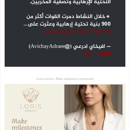
التحتية الإرهابية وتصفية المخربين.
🔸خلال النشاط دمرت القوات أكثر من
900 بنية تحتية إرهابية وعثرت على…
pic.twitter.com/tKEvVRYe7L
— افيخاي ادرعي (@AvichayAdraee)
May 1, 2026
Loris jewelry: Make milestones memorable