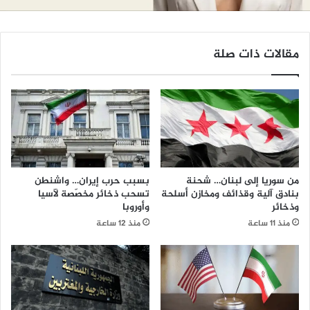
مقالات ذات صلة
من سوريا إلى لبنان… شحنة
بسبب حرب إيران… واشنطن
بنادق آلية وقذائف ومخازن أسلحة
تسحب ذخائر مخصّصة لآسيا
وذخائر
وأوروبا
منذ 11 ساعة
منذ 12 ساعة