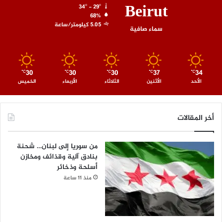
Beirut
34º - 29º
68%
5.05 كيلومتر/ساعة
سماء صافية
30
30
30
37
34
℃
℃
℃
℃
℃
الأحد
الأثنين
الثلاثاء
الأربعاء
الخميس
أخر المقالات
من سوريا إلى لبنان… شحنة
بنادق آلية وقذائف ومخازن
أسلحة وذخائر
منذ 11 ساعة