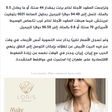
وتراجعت العقود الآجلة لخام برنت بمقدار 44 سنتا، أو ما يعادل 0.5
بالمئة، لتصل إلى 94.49 دولارا للبرميل بحلول الساعة 0021 بتوقيت
غرينتش، فيما هبطت العقود الآجلة لخام غرب تكساس الوسيط
الأميركي 70 سنتا، أو 0.8 بالمئة، إلى 90.59 دولارا للبرميل.
ولم تسجل الأسعار تغيرًا يذكر عند التسوية أمس الأربعاء، في وقت
عبّر فيه البيت الأبيض عن تفاؤله بإمكان التوصل إلى اتفاق ينهي
الحرب مع إيران، إيران، ​وحذر في الوقت نفسه من زيادة الضغوط
الاقتصادية على طهران إذا استمرت في ⁠مواقفها المتشددة.
Loris jewelry: Make milestones memorable