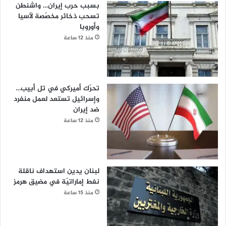
بسبب حرب إيران… واشنطن
تسحب ذخائر مخصّصة لآسيا
وأوروبا
منذ 12 ساعة
تحرّك أميركي في تل أبيب…
وإسرائيل تستعد لعمل منفرد
ضد إيران
منذ 12 ساعة
لبنان يدين استهداف ناقلة
نفط إماراتيّة في مضيق هرمز
منذ 15 ساعة