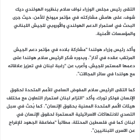
التقى رئيس مجلس الوزراء نواف سلام بنظيره الهولندي ديك
شوف، على هامش مشاركته في مؤتمر ميونخ للأمن، حيث جرى
البحث في استمرار الدعم الهولندي والأوروبي للجيش اللبناني
والمؤسسات الأمنية.
وأكد رئيس وزراء هولندا “مشاركة بلاده في مؤتمر دعم الجيش
المرتقب عقده في آذار”. وبدوره شكر الرئيس سلام هولندا على
دعمها المستمر للجيش، وأعرب عن “رغبة لبنان في تعزيز علاقاته
مع هولندا في سائر المجالات”.
كما التقى الرئيس سلام المفوض السامي للأمم المتحدة لحقوق
الإنسان فولكر تورك، وأكد “التزام لبنان استمرار التعاون مع مختلف
هيئات الأمم المتحدة المعنية بحقوق الإنسان”. كما بُحث في سبل
التصدي للانتهاكات الاسرائيلية المستمرة لحقوق الإنسان في
لبنان كما في فلسطين المحتلة، مطالباً “مضاعفة الجهود للإفراج
عن الاسرى اللبنانيين”.