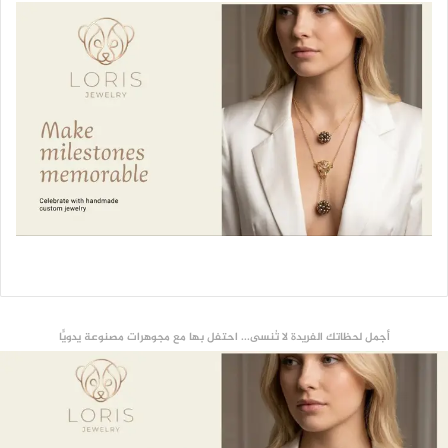
أجمل لحظاتك الفريدة لا تُنسى... احتفل بها مع مجوهرات مصنوعة يدويًّا