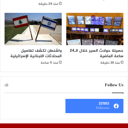
منذ 29 دقيقة
حصيلة حوادث السير خلال الـ24
واشنطن تكشف تفاصيل
ساعة الماضية
المحادثات اللبنانية الإسرائيلية
منذ 39 دقيقة
منذ 11 ساعة
Follow Us
32٬003
Followers