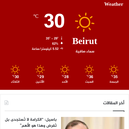
Weather
30
℃
Beirut
35º - 29º
62%
5.52 كيلومتر/ساعة
سماء صافية
30
29
28
36
35
℃
℃
℃
℃
℃
الجمعة
السبت
الأحد
الأثنين
الثلاثاء
أخر المقالات
باسيل: “الكرامة لا تُستجدى بل
تُفرض وهذا هو الأهم”