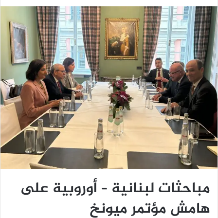
مباحثات لبنانية – أوروبية على
هامش مؤتمر ميونخ