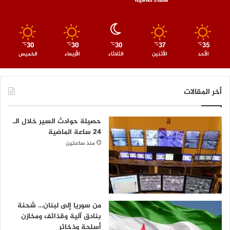
30
30
30
37
35
℃
℃
℃
℃
℃
الأحد
الأثنين
الثلاثاء
الأربعاء
الخميس
أخر المقالات
حصيلة حوادث السير خلال الـ
24 ساعة الماضية
منذ ساعتين
من سوريا إلى لبنان… شحنة
بنادق آلية وقذائف ومخازن
أسلحة وذخائر