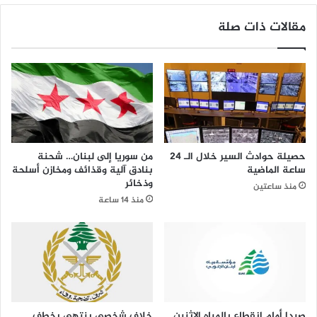
مقالات ذات صلة
حصيلة حوادث السير خلال الـ 24
من سوريا إلى لبنان… شحنة
ساعة الماضية
بنادق آلية وقذائف ومخازن أسلحة
وذخائر
منذ ساعتين
منذ 14 ساعة
صيدا أمام انقطاع بالمياه الاثنين
خلاف شخصي ينتهي بخطف