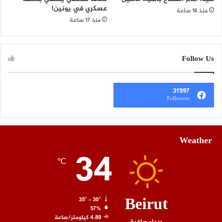
عسكري في يونين!
منذ 16 ساعة
منذ 17 ساعة
Follow Us
31٬997
Followers
Weather
34
℃
Beirut
35º - 30º
57%
4.89 كيلومتر/ساعة
سماء صافية