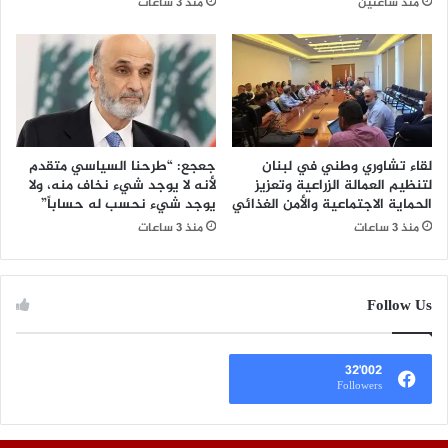
منذ ساعتين
منذ 3 ساعات
لقاء تشاوري وطني في لبنان
​جعجع: “طرحنا السياسي متقدم
لتنظيم العمالة الزراعية وتعزيز
لأنه لا يوجد شيء نخاف منه، ولا
الحماية الاجتماعية والأمن الغذائي
يوجد شيء نحسب له حساباً”
منذ 3 ساعات
منذ 3 ساعات
Follow Us
32٬002
Followers