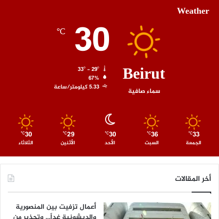
Weather
30
℃
Beirut
33º - 29º
67%
5.33 كيلومتر/ساعة
سماء صافية
30
29
30
36
33
℃
℃
℃
℃
℃
الجمعة
السبت
الأحد
الأثنين
الثلاثاء
أخر المقالات
أعمال تزفيت بين المنصورية
والديشونية غداً… وتحذير من