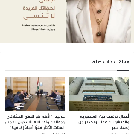
مقالات ذات صلة
أعمال تزفيت بين المنصورية
عربيد: “الأهم هو النهج التشاركي
والديشونية غداً… وتحذير من
ومعالجة ملف النفايات دون تحميل
زحمة سير
الفئات الأكثر فقرًا أعباءً إضافية”