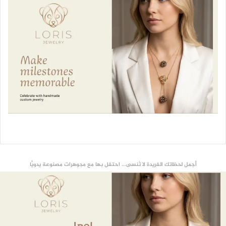
أجمل لحظاتك الفريدة لا تُنسى... احتفل بها مع مجوهرات مصنوعة يدويًّا