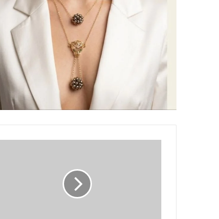
مطلوب
بجرائم
قتل
وتهريب
ودخل
الأراضي
اللبنانية