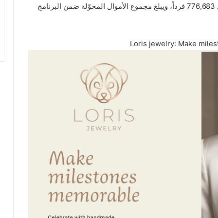
ويبلغ عدد المستفيدين 163,099 أسرة لبنانية، ما يعادل 776,683 فرداً، ويبلغ مجموع الأموال المحوّلة ضمن البرنامج
Loris jewelry: Make mil