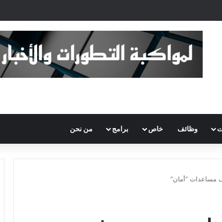
ت
وظائف
خاص
برامج
من نحن
ف مساعدات “أمان”