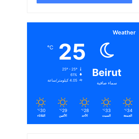
Weather
25
℃
Beirut
25º - 25º
61%
4.05 كيلومتر/ساعة
سماء صافية
30
29
28
33
34
℃
℃
℃
℃
℃
الجمعة
السبت
الأحد
الأثنين
الثلاثاء