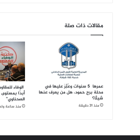
في
هذه
الدولة
مقالات ذات صلة
عمرها 5 سنوات وعُثِرَ عليها في
الوفاء للمقاوم
محلة برج حمود، هل من يعرف عنها
أبدًا بمستوى 
شيئًا؟
الصحناوي”
منذ 31 دقيقة
منذ ساعة واح