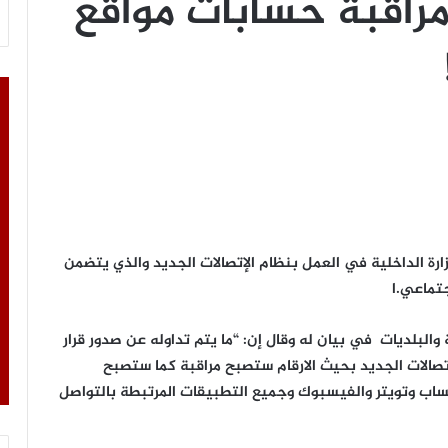
راقبة حسابات مواقع
ارة الداخلية في ﺍﻟﻌﻤﻞ ﺑﻨﻈﺎﻡ ﺍﻹﺗﺼﺎﻻﺕ ﺍﻟﺠﺪﻳﺪ والذي يتضمن
تماعي.ا
 والبلديات في بيان له وقال إن: “ما يتم تداوله عن صدور قرار
لاتصالات الجديد بحيث الارقام ستصبح مراقبة كما ستصبح
ساب وتويتر والفيسبوك وجميع التطبيقات المرتبطة بالتواصل