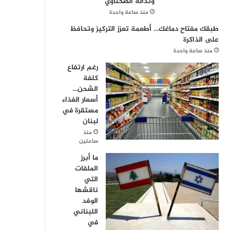
ونذالة الصحناوي”
منذ ساعة واحدة
طبقك مفتاح دماغك… أطعمة تعزز التركيز وتحافظ
على الذاكرة
منذ ساعة واحدة
رغم ارتفاع
كلفة
الشحن…
أسعار الغذاء
مستقرة في
لبنان
منذ
ساعتين
ما أبرز
الملفات
التي
ناقشها
الوفد
اللبناني
في