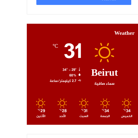
Weather
31
℃
Beirut
34º - 29º
60%
2.7 كيلومتر/ساعة
سماء صافية
29
28
31
34
34
℃
℃
℃
℃
℃
الخميس
الجمعة
السبت
الأحد
الأثنين