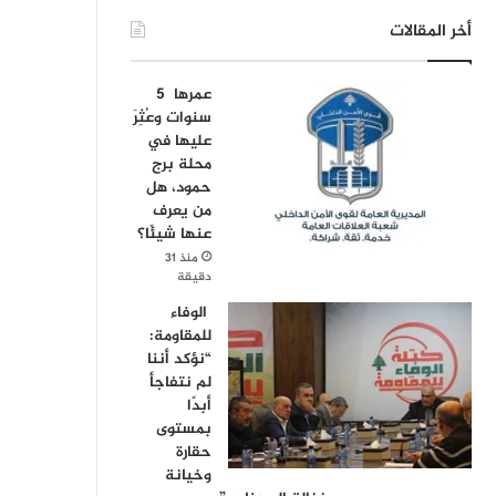
أخر المقالات
عمرها 5
سنوات وعُثِرَ
عليها في
محلة برج
حمود، هل
من يعرف
عنها شيئًا؟
منذ 31
دقيقة
الوفاء
للمقاومة:
“نؤكد أننا
لم نتفاجأ
أبدًا
بمستوى
حقارة
وخيانة