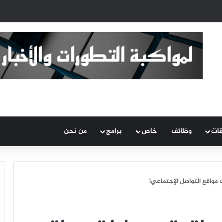
قات
وظائف
خاص
برامج
من نحن
واقع التواصل الإجتماعي!