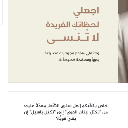
خاص
خاص بِكَفّيكم| هل سنرى الشّعار معدّلًا عليه؛
بِكَفّيكم|
من "تكتّل لبنان القويّ" إلى "تكتّل باسيل" إن
هل
بقيَ قويًّا؟
سنرى
الشّعار