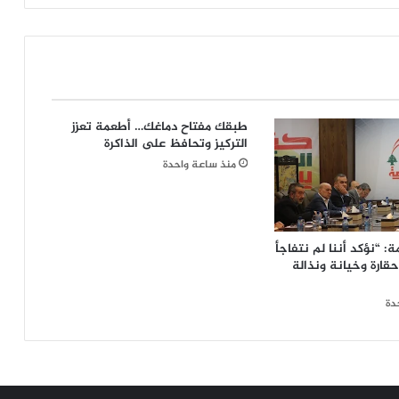
معدّلًا
عليه؛
من
"تكتّل
لبنان
القويّ"
طبقك مفتاح دماغك… أطعمة تعزز
إلى
التركيز وتحافظ على الذاكرة
"تكتّل
باسيل"
منذ ساعة واحدة
إن
بقيَ
قويًّا؟
ة: “نؤكد أننا لم نتفاجأ
حقارة وخيانة ونذالة
دة