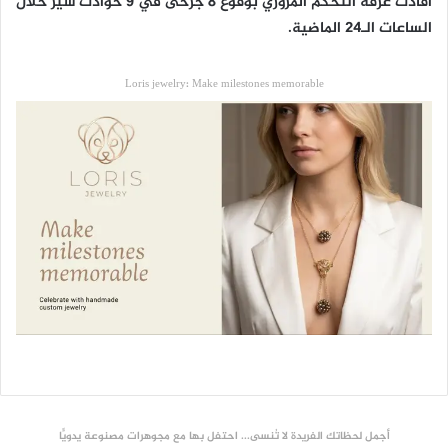
أفادت غرفة التحكم المروري بوقوع 8 جرحى في 9 حوادث سير خلال
الساعات الـ24 الماضية.
Loris jewelry: Make milestones memorable
أجمل لحظاتك الفريدة لا تُنسى... احتفل بها مع مجوهرات مصنوعة يدويًّا