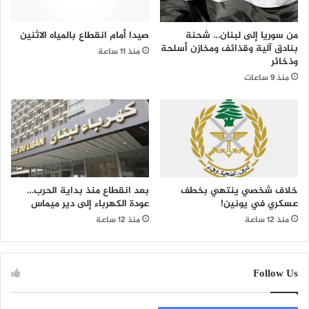
من سوريا إلى لبنان… شحنة
صيدا أمام انقطاع بالمياه الاثنين
بنادق آلية وقذائف ومخازن أسلحة
منذ 11 ساعة
وذخائر
منذ 9 ساعات
خلاف شخصي ينتهي بخطف
بعد انقطاع منذ بداية الحرب…
عسكري في يونين!
عودة الكهرباء إلى دير ميماس
منذ 12 ساعة
منذ 12 ساعة
Follow Us