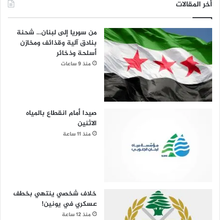
أخر المقالات
من سوريا إلى لبنان… شحنة
بنادق آلية وقذائف ومخازن
أسلحة وذخائر
منذ 9 ساعات
صيدا أمام انقطاع بالمياه
الاثنين
منذ 11 ساعة
خلاف شخصي ينتهي بخطف
عسكري في يونين!
منذ 12 ساعة