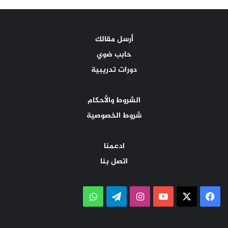
أرسل مقالك
حابب ضوي
دورات تدريبية
الشروط والأحكام
شروط الخصوصية
ادعمنا
اتصل بنا
‫X
فيسبوك
‫YouTube
انستقرام
تيلقرام
واتساب