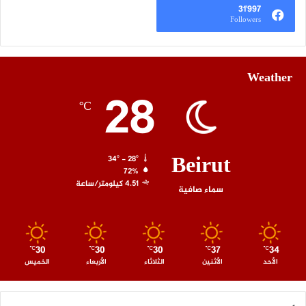
31٬997
Followers
Weather
28
℃
Beirut
34º - 28º
72%
4.51 كيلومتر/ساعة
سماء صافية
30
30
30
37
34
℃
℃
℃
℃
℃
الأحد
الأثنين
الثلاثاء
الأربعاء
الخميس