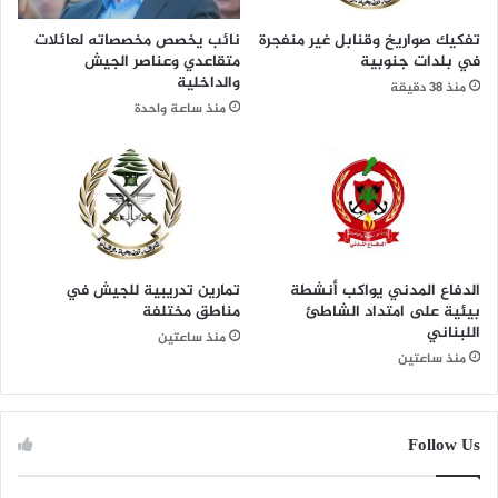
تفكيك صواريخ وقنابل غير منفجرة
نائب يخصص مخصصاته لعائلات
في بلدات جنوبية
متقاعدي وعناصر الجيش
والداخلية
منذ 38 دقيقة
منذ ساعة واحدة
الدفاع المدني يواكب أنشطة
تمارين تدريبية للجيش في
بيئية على امتداد الشاطئ
مناطق مختلفة
اللبناني
منذ ساعتين
منذ ساعتين
Follow Us