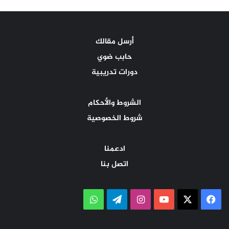
أرسل مقالك
حابب ضوي
دورات تدريبية
الشروط والأحكام
شروط الخصوصية
ادعمنا
اتصل بنا
‫X
فيسبوك
‫YouTube
انستقرام
تيلقرام
واتساب