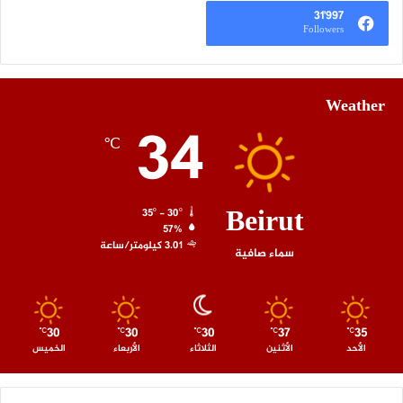
31٬997
Followers
Weather
34
℃
Beirut
35º - 30º
57%
3.01 كيلومتر/ساعة
سماء صافية
30
30
30
37
35
℃
℃
℃
℃
℃
الأحد
الأثنين
الثلاثاء
الأربعاء
الخميس