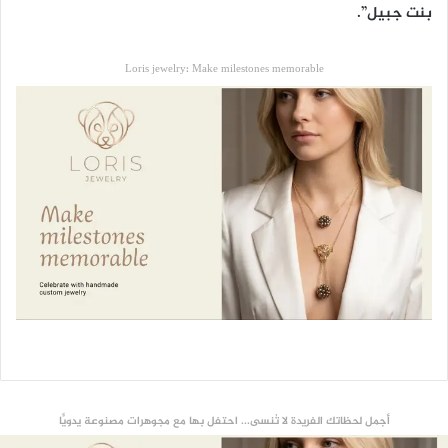
بنت جبيل”.
Loris jewelry: Make milestones memorable
أجمل لحظاتك الفريدة لا تُنسى... احتفل بها مع مجوهرات مصنوعة يدويًّا