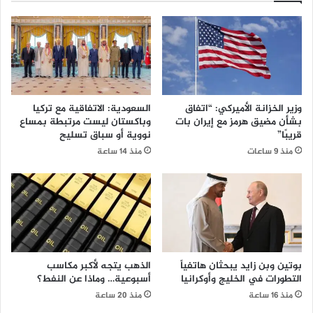
وزير الخزانة الأميركي: “اتفاق
السعودية: الاتفاقية مع تركيا
بشأن مضيق هرمز مع إيران بات
وباكستان ليست مرتبطة بمساع
قريبًا”
نووية أو سباق تسليح
منذ 9 ساعات
منذ 14 ساعة
بوتين وبن زايد يبحثان هاتفياً
الذهب يتجه لأكبر مكاسب
التطورات في الخليج وأوكرانيا
أسبوعية… وماذا عن النفط؟
منذ 16 ساعة
منذ 20 ساعة