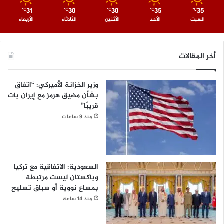
31
30
30
35
35
℃
℃
℃
℃
℃
السبت
الأحد
الأثنين
الثلاثاء
الأربعاء
أخر المقالات
وزير الخزانة الأميركي: “اتفاق
بشأن مضيق هرمز مع إيران بات
قريبًا”
منذ 9 ساعات
السعودية: الاتفاقية مع تركيا
وباكستان ليست مرتبطة
بمساع نووية أو سباق تسليح
منذ 14 ساعة