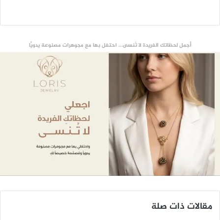
أجمل لحظاتك الفريدة لا تُنسى... احتفل بها مع مجوهرات مصنوعة يدويًّا
مقالات ذات صلة