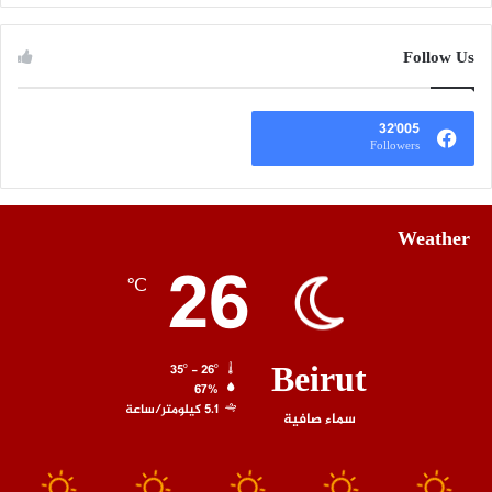
Follow Us
32٬005
Followers
Weather
26
℃
Beirut
35º - 26º
67%
5.1 كيلومتر/ساعة
سماء صافية