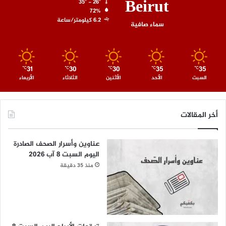
Beirut
35º - 26º
72%
6.2 كيلومتر/ساعة
سماء صافية
31
30
30
35
35
℃
℃
℃
℃
℃
السبت
الأحد
الأثنين
الثلاثاء
الأربعاء
أخر المقالات
عناوين وأسرار الصحف الصادرة
اليوم السبت 8 آب 2026
منذ 35 دقيقة