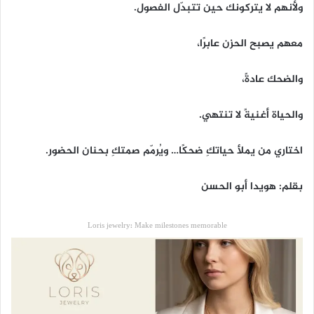
ولأنهم لا يتركونك حين تتبدّل الفصول.
معهم يصبح الحزن عابرًا،
والضحك عادةً،
والحياة أغنيةً لا تنتهي.
اختاري من يملأ حياتكِ ضحكًا… ويُرمّم صمتكِ بحنان الحضور.
بقلم: هويدا أبو الحسن
Loris jewelry: Make milestones memorable