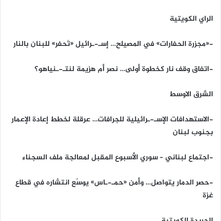
الراي الكويتية
-«مجزرة الحفارات» في المصيلح… إسـ-ـرائيل «تَحفر» للبنان بالنار
-اتفاق وقف نار كخطوة أولى… نصر أم هزيمة لنتـ-ـنياهو؟
الشرق الاوسط
-الاستهدافات الإسـ-ـرائيلية للجرافات… عرقلة لخطط إعادة الإعمار
بجنوب لبنان
-اجتماع لبناني – سوري الأسبوع المقبل لمعالجة ملف السجناء
-حصر الدمار يتواصل… وأمن «حمـ-ـاس» يوسّع انتشاره في قطاع
غزة
الجريدة الكويتية