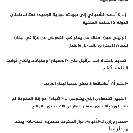
-زيارة أسعد الشيباني إلى بيروت: سورية الجديدة تعترف بلبنان
الدولة لا الساحة الخلفية
-الرئيس عون: هناك من يفكر في التعويض عن غزة في لبنان
لضمان الاسترزاق بالنـ-ـار والقتل
-تنديد باعتداء إسـ-ـرائيل على «المصيلح» وجنبلاط يلاقي ثوابت
الرئاسة الأولى
-اعتبر أن أساساتها لا تصلح علمياً لبناء المرتجى
-الخبير الاقتصادي ايلي يشوعي لـ «الأنباء»: موازنة الحكومة لم
تقل «مرحباً» حتى لمسار النهوض الاقتصادي والمالي
-مصدر وزاري لـ«الأنباء»: قرار الحكومة بحصرية السـ-ـلاح ينفذ
رويداً رويداً