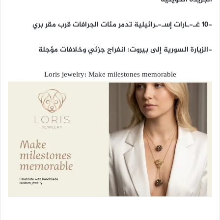
-10 غـ-ـارات إسـ-ـرائيلية تدمر مئات الجرافات قرب مقر بري
-الزيارة السورية إلى بيروت: انفراج جزئي وخلافات مؤجلة
Loris jewelry: Make milestones memorable