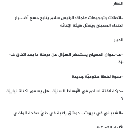
النهار
-اتصالات وتوجيهات عاجلة: الرئيس سلام يُتابع مسح أضـ-ـرار
اعتداء المصيلح ويُفعّل هيئة الإغاثة
الديار
-عـ-ـدوان المصيلح يستحضر السؤال عن مرحلة ما بعد اتفاق غـ-
ـزة
-دعوة لخطة حكوميّة جديدة
-حركة لافتة لسلام في الأوساط السنيّة…هل يسعى لكتلة نيابيّة
؟
-الشيباني في بيروت… دمشق راغبة في طيّ صفحة الماضي
الأنباء الكويتية