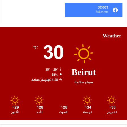
32٬003
Followers
Weather
30
℃
Beirut
35º - 29º
58%
4.28 كيلومتر/ساعة
سماء صافية
29
28
28
34
35
℃
℃
℃
℃
℃
الخميس
الجمعة
السبت
الأحد
الأثنين